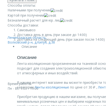
Способы оплаты:
Наличными при получении
Картой при получении
Безналичный расчет для юр. лиц
Способы доставки:
Самовывоз
Доставка день в день (при заказе до 14:00)
Ленинградская область,
Доставка на следующий день (при заказе после 14:00)
Волховский р-н, д.Кипуя, д.38
Описание
Описание
Лента изоляционная прорезиненная на тканевой осно
подходит для создания электроизоляционной обмотки
от атмосферных и иных воздействий.
В нашем интернет магазине вы можете приобрести тов
Время работы:
категории
Ленты изоляционные
по цене от 30 ₽ ,
Лен
Пн - Вс: 9:00 - 19:00
Приобретая продукцию в нашем магазине, вы получае
минимальных розничных цен и выбираем надежных по