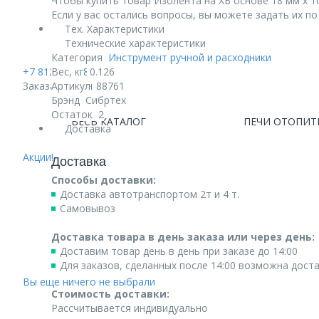
Чтобы купить товар Изолента на ХБ основе 18 мм х 10
Если у вас остались вопросы, вы можете задать их п
Тех. Характеристики
Технические характеристики
Категория
Инструмент ручной и расходники
+7 812 740 68 02
Вес, кг
0.126
Заказать звонок
Артикул
88761
Брэнд
Сибртех
Остаток
2
ВЕСЬ КАТАЛОГ
ПЕЧИ ОТОПИТ
Доставка
Акции!
Доставка
Способы доставки:
Доставка автотранспортом 2т и 4 т.
Самовывоз
Доставка товара в день заказа или через день:
Доставим товар день в день при заказе до 14:00
Для заказов, сделанных после 14:00 возможна дост
Вы еще ничего не выбрали
Стоимость доставки:
Рассчитывается индивидуально