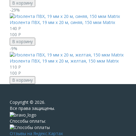
В корзину
-29%
Изолента ПВХ, 19 мм х 20 м, синяя, 150 мкм Matrix
140
Р
100
Р
В корзину
-9%
Изолента ПВХ, 19 мм х 20 м, желтая, 150 мкм Matrix
110
Р
100
Р
В корзину
Сopyright © 2026.
Все права защищены.
Способы оплаты:
Отзывы на Яндекс.Картах