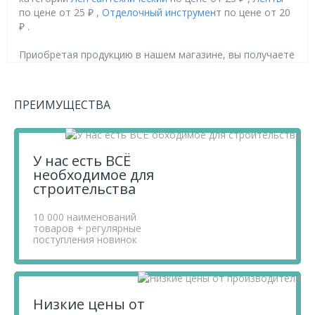
по цене от 25 ₽ ,
Отделочный инструмент
по цене от 20
₽ .
Приобретая продукцию в нашем магазине, вы получаете
товары высокого качества по выгодным ценам, так как
мы проводим детальный анализ рынка, придерживаемся
минимальных розничных цен и выбираем надежных
ПРЕИМУЩЕСТВА
поставщиков.
Чтобы купить товар Лен сантехнический, 10 г//
СИБРТЕХ, перенесите его в «Корзину» и оформите свой
заказ.
У нас есть ВСЁ
Если у вас остались вопросы, вы можете задать их по
необходимое для
телефону
+7 812 740 68 02
или в онлайн-чате прямо на
строительства
сайте.
10 000 наименований
товаров + регулярные
поступления новинок
Низкие цены от