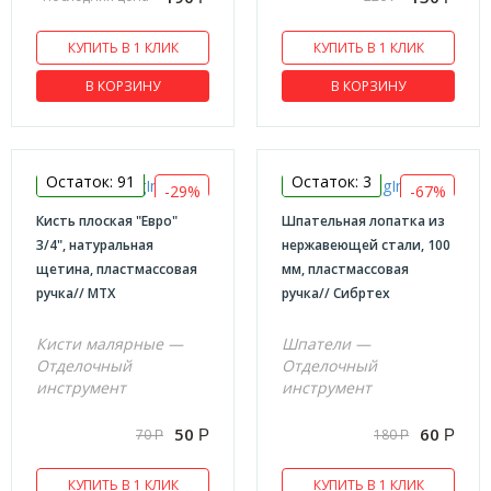
КУПИТЬ В 1 КЛИК
КУПИТЬ В 1 КЛИК
В КОРЗИНУ
В КОРЗИНУ
Остаток: 91
Остаток: 3
-29%
-67%
Кисть плоская "Евро"
Шпательная лопатка из
3/4", натуральная
нержавеющей стали, 100
щетина, пластмассовая
мм, пластмассовая
ручка// MTX
ручка// Сибртех
Кисти малярные —
Шпатели —
Отделочный
Отделочный
инструмент
инструмент
50
60
70
180
Р
Р
Р
Р
КУПИТЬ В 1 КЛИК
КУПИТЬ В 1 КЛИК