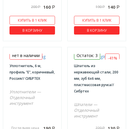
160
140
200
190
Р
Р
Р
Р
КУПИТЬ В 1 КЛИК
КУПИТЬ В 1 КЛИК
В КОРЗИНУ
В КОРЗИНУ
нет в наличии
Остаток: 3
-41%
Уплотнитель, 6 м,
Шпатель из
профиль "E", коричневый,
нержавеющей стали, 200
Россия// СИБРТЕХ
мм, зуб 6х6 мм,
пластмассовая ручка//
Сибртех
Уплотнители —
Отделочный
инструмент
Шпатели —
Отделочный
инструмент
190
130
Последняя цена
220
Р
Р
Р