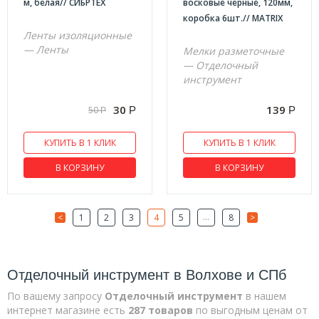
м, белая// СИБРТЕХ
восковые черные, 120мм,
коробка 6шт.// MATRIX
Ленты изоляционные
— Ленты
Мелки разметочные
— Отделочный
инструмент
30
139
50
Р
Р
Р
КУПИТЬ В 1 КЛИК
КУПИТЬ В 1 КЛИК
В КОРЗИНУ
В КОРЗИНУ
...
<
1
2
3
4
5
8
>
Отделочный инструмент в Волхове и СПб
По вашему запросу
Отделочный инструмент
в нашем
интернет магазине есть
287 товаров
по выгодным ценам от