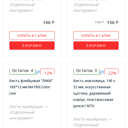
Отделочный
Отделочный
Валики
инструмент
инструмент
Инструмент по гипсокартону
100
150
180
Р
Р
Р
Карандаши и маркеры строительные
КУПИТЬ В 1 КЛИК
КУПИТЬ В 1 КЛИК
Кисти малярные
Мелки разметочные
В КОРЗИНУ
В КОРЗИНУ
Миксеры для смесей и красок
Пистолеты для пены и герметика
Остаток: 4
Остаток: 3
Правила строительные алюминиевые
-12%
-22%
Кисть флейцевая "ЛАКИ"
Кисть-макловица, 140 х
Приспособление для кладки плитки
100*12 мм MATRIX Color
52 мм, искусственная
Серпянки
Line
щетина, деревянный
корпус, пластмассовая
Стеклорезы
ручка// MTX
Кисти малярные —
Шнуры разметочные
Отделочный
инструмент
Кисти малярные —
Отделочный