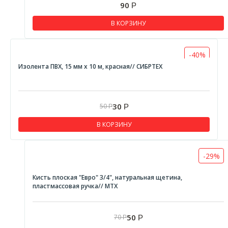
90
Р
В КОРЗИНУ
-40%
Изолента ПВХ, 15 мм х 10 м, красная// СИБРТЕХ
30
50
Р
Р
В КОРЗИНУ
-29%
Кисть плоская "Евро" 3/4", натуральная щетина,
пластмассовая ручка// MTX
50
70
Р
Р