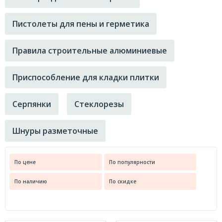
0.035
Зарядные устройства и провода
0.036
Пистолеты для пены и герметика
Аксессуары автомобильные
0.037
Воронки
0.039
Правила строительные алюминиевые
Щетки-сметки
0.040
Щетки стеклоочистителя
Приспособление для кладки плитки
0.043
Компрессоры автомобильные
0.044
Серпянки
Стеклорезы
Домкраты
0.045
MATRIX
0.047
Шнуры разметочные
Лебедки
0.050
MATRIX
0.053
По цене
По популярности
0.054
Пистолеты пневматические
По наличию
По скидке
0.055
MATRIX
0.058
Измерительный инструмент
0.060