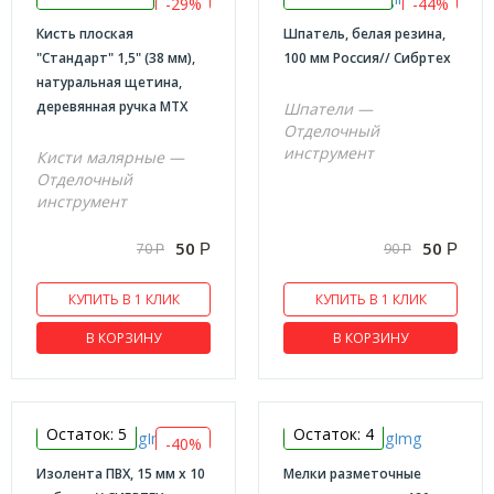
-29%
-44%
Кисть плоская
Шпатель, белая резина,
"Стандарт" 1,5" (38 мм),
100 мм Россия// Сибртех
натуральная щетина,
деревянная ручка MTX
Шпатели —
Отделочный
инструмент
Кисти малярные —
Отделочный
инструмент
50
50
70
90
Р
Р
Р
Р
КУПИТЬ В 1 КЛИК
КУПИТЬ В 1 КЛИК
В КОРЗИНУ
В КОРЗИНУ
Остаток: 5
Остаток: 4
-40%
Изолента ПВХ, 15 мм х 10
Мелки разметочные