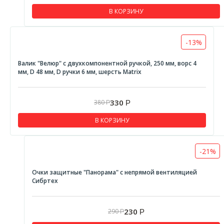
В КОРЗИНУ
-13%
Валик "Велюр" с двухкомпонентной ручкой, 250 мм, ворс 4
мм, D 48 мм, D ручки 6 мм, шерсть Matrix
330
380
Р
Р
В КОРЗИНУ
-21%
Очки защитные "Панорама" с непрямой вентиляцией
Сибртех
230
290
Р
Р