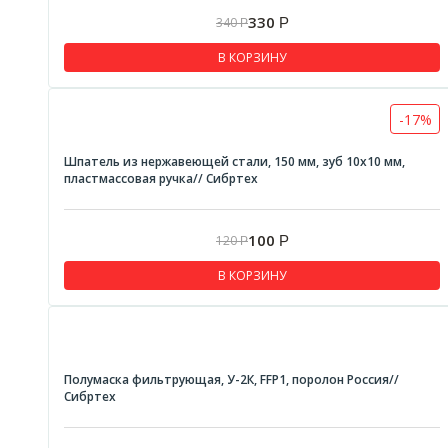
330
340
Р
Р
В КОРЗИНУ
-17%
Шпатель из нержавеющей стали, 150 мм, зуб 10х10 мм,
пластмассовая ручка// Сибртех
100
120
Р
Р
В КОРЗИНУ
Полумаска фильтрующая, У-2К, FFP1, поролон Россия//
Сибртех