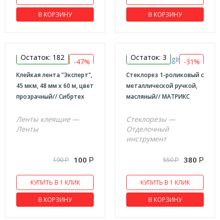
В КОРЗИНУ
В КОРЗИНУ
Остаток: 182
Остаток: 3
-47%
-31%
Клейкая лента "Эксперт",
Стеклорез 1-роликовый с
45 мкм, 48 мм х 60 м, цвет
металлической ручкой,
прозрачный// Сибртех
масляный// MАТРИКС
Ленты клеящие —
Стеклорезы —
Ленты
Отделочный
инструмент
100
380
190
550
Р
Р
Р
Р
КУПИТЬ В 1 КЛИК
КУПИТЬ В 1 КЛИК
В КОРЗИНУ
В КОРЗИНУ