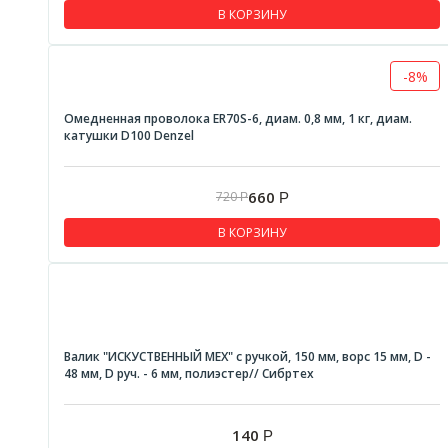
В КОРЗИНУ
-8%
Омедненная проволока ER70S-6, диам. 0,8 мм, 1 кг, диам.
катушки D100 Denzel
660
720
Р
Р
В КОРЗИНУ
Валик "ИСКУСТВЕННЫЙ МЕХ" с ручкой, 150 мм, ворс 15 мм, D -
48 мм, D руч. - 6 мм, полиэстер// Сибртех
140
Р