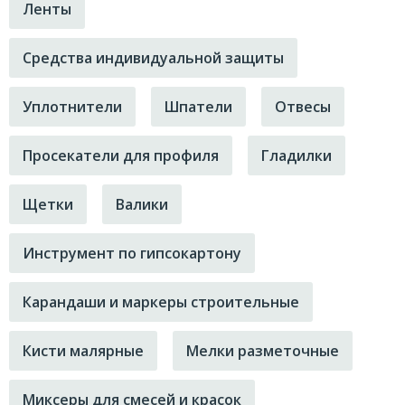
Брэнд
Ленты
0.012
Denzel
0.014
Средства индивидуальной защиты
Fit
0.017
КАТАЛОГ
Matrix
0.020
Уплотнители
Шпатели
Отвесы
Автомобильный инструмент
MunHwa
0.021
Тросы буксировочные
Sparta
Просекатели для профиля
Гладилки
0.022
Zolder
STELS
0.024
Щетки
Валики
Сибртех
Канистры для топлива
0.027
0.029
STELS
Инструмент по гипсокартону
0.030
Пробники автомобильные
0.031
Карандаши и маркеры строительные
SPARTA
0.032
Ремни багажные
Кисти малярные
Мелки разметочные
0.033
STELS
0.034
ХВАТ
Миксеры для смесей и красок