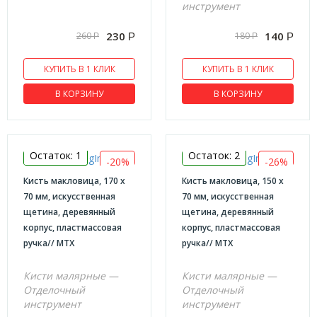
инструмент
230
140
260
180
Р
Р
Р
Р
КУПИТЬ В 1 КЛИК
КУПИТЬ В 1 КЛИК
В КОРЗИНУ
В КОРЗИНУ
Остаток: 1
Остаток: 2
-20%
-26%
Кисть макловица, 170 х
Кисть макловица, 150 х
70 мм, искусственная
70 мм, искусственная
щетина, деревянный
щетина, деревянный
корпус, пластмассовая
корпус, пластмассовая
ручка// MTX
ручка// MTX
Кисти малярные —
Кисти малярные —
Отделочный
Отделочный
инструмент
инструмент