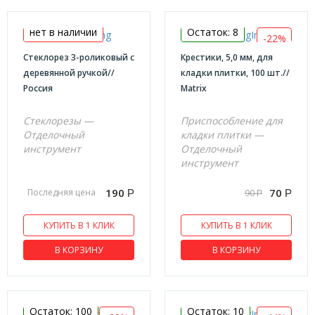
нет в наличии
Остаток: 8
-22%
Стеклорез 3-роликовый с
Крестики, 5,0 мм, для
деревянной ручкой//
кладки плитки, 100 шт.//
Россия
Matrix
Стеклорезы —
Приспособление для
Отделочный
кладки плитки —
инструмент
Отделочный
инструмент
190
70
Последняя цена
90
Р
Р
Р
КУПИТЬ В 1 КЛИК
КУПИТЬ В 1 КЛИК
В КОРЗИНУ
В КОРЗИНУ
Остаток: 100
Остаток: 10