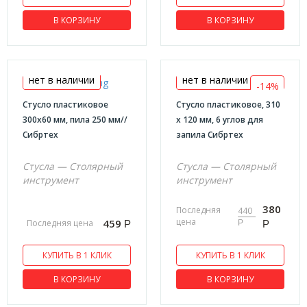
Гидроуровни
В КОРЗИНУ
В КОРЗИНУ
Дальномеры
Линейки
Штангенциркули
нет в наличии
нет в наличии
-14%
Уровни лазерные
Стусло пластиковое
Стусло пластиковое, 310
Рулетки
300х60 мм, пила 250 мм//
x 120 мм, 6 углов для
Угольники
Сибртех
запила Сибртех
Уровни
Стусла — Столярный
Стусла — Столярный
Крепежный инструмент
инструмент
инструмент
Заклепочники
380
Последняя
440
цена
Хомуты пластиковые (стяжки кабельные)
459
Последняя цена
Р
Р
Р
Скобы для пневматического степлера
КУПИТЬ В 1 КЛИК
КУПИТЬ В 1 КЛИК
Гвозди для пневматического степлера
В КОРЗИНУ
В КОРЗИНУ
Заклепки вытяжные