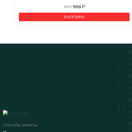
Отвертки ударные
900
990
Р
Р
Патроны для дрели
В КОРЗИНУ
Столярный инструмент
Кирки
Ножовки
Гвоздодеры
Стусла
Стамески
Струбцины
Топоры
Отделочный инструмент
Ведра строительные
Кельмы
Способы оплаты:
Крюки и проволока для вязки арматуры