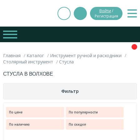
Войти
/
Регистрация
Главная
Каталог
Инструмент ручной и расходники
Столярный инструмент
Стусла
СТУСЛА В ВОЛХОВЕ
Фильтр
Цена
По цене
По популярности
Вес
По наличию
По скидке
руб.
руб.
0.138