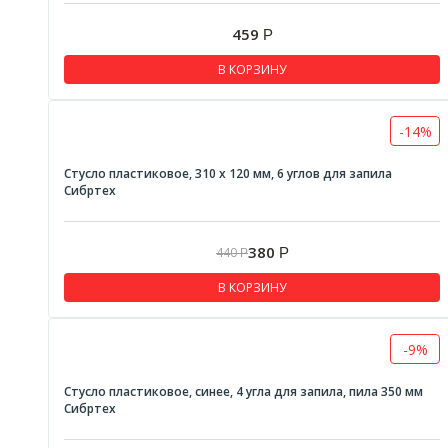
Биты
459
Р
Головки торцевые
В КОРЗИНУ
Инструмент шарнирно-губцевый
Киянки
-14%
Ключи
Кувалды
Стусло пластиковое, 310 x 120 мм, 6 углов для запила
Сибртех
Молотки
Наборы инструмента
380
440
Р
Р
Надфили
В КОРЗИНУ
Отвертки
Отвертки PH
-9%
Отвертки SL
Стусло пластиковое, синее, 4 угла для запила, пила 350 мм
Отвертки диалектрические
Сибртех
Отвертки реверсивные