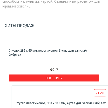
способом: наличными, картой, безналичным расчетом для
Диски и круги шлифовальные с липучкой
юридических лиц.
Насадки цепные для ушм
Ножи для рубанка
ХИТЫ ПРОДАЖ
Полотна для сабельной пилы
Борфрезы
Диски коралловые
Насадки для многофункционального инструмента (МФИ)
Стусло, 295 х 65 мм, пластиковое, 3 угла для запила//
Сибртех
Воротки для метчиков
Метчики метрические
90
Р
Наборы резьбонарезные
В КОРЗИНУ
Ножи и лезвия
Ножницы по металлу
-17%
Ножовки по металлу
Пилы кольцевые по дереву
Стусло пластиковое, 300 х 100 мм, 4 угла для запила Сибртех