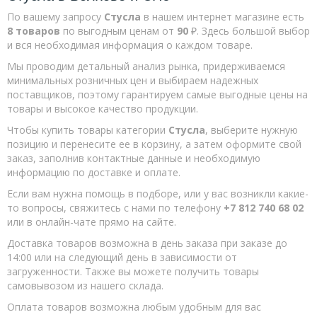
Наборы для установки дверных замков
По вашему запросу
Стусла
в нашем интернет магазине есть
Корщетки
8 товаров
по выгодным ценам от
90
₽. Здесь большой выбор
и вся необходимая информация о каждом товаре.
Ножницы по ПВХ
Мы проводим детальный анализ рынка, придерживаемся
Круги зачистные по металлу
минимальных розничных цен и выбираем надежных
поставщиков, поэтому гарантируем самые выгодные цены на
Сверла по дереву спиральные
товары и высокое качество продукции.
Круги и диски полировальные
Чтобы купить товары категории
Стусла
, выберите нужную
Чашки алмазные
позицию и перенесите ее в корзину, а затем оформите свой
заказ, заполнив контактные данные и необходимую
Круги лепестковые
информацию по доставке и оплате.
Шарошки
Если вам нужна помощь в подборе, или у вас возникли какие-
то вопросы, свяжитесь с нами по телефону
+7 812 740 68 02
Круги отрезные по камню
или в онлайн-чате прямо на сайте.
Круги отрезные по металлу
Доставка товаров возможна в день заказа при заказе до
Сверла Форстнера
14:00 или на следующий день в зависимости от
загруженности. Также вы можете получить товары
Фрезы
самовывозом из нашего склада.
Шкурка шлифовальные
Оплата товаров возможна любым удобным для вас