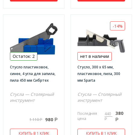
Зарядные устройства и провода
Аксессуары автомобильные
-14%
Воронки
Щетки-сметки
Щетки стеклоочистителя
Компрессоры автомобильные
Остаток: 2
нет в наличии
Домкраты
Стусло пластиковое,
Стусло, 300 х 65 мм,
синее, 4 угла для запила,
пластиковое, пила, 300
MATRIX
пила 450 мм Сибртех
мм Sparta
Лебедки
Стусла — Столярный
Стусла — Столярный
MATRIX
инструмент
инструмент
Пистолеты пневматические
380
Последняя
440
MATRIX
цена
980
1 110
Р
Р
Р
Р
Измерительный инструмент
КУПИТЬ В 1 КЛИК
КУПИТЬ В 1 КЛИК