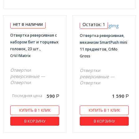
0.000
Брэнд
0.156
Denzel
0.293
нет в наличии
Остаток: 1
Gross
0.333
Отвертка реверсивная с
Отвертка реверсивная,
СЛЕСАРНЫЙ ИНСТРУМЕНТ
Matrix
0.446
набором бит и торцевых
механизм SmartPush mini
Напильники
головок, 23 шт.,
11 предметов, CrMo
CrV//Matrix
Gross
Зубила
Инструменты для зачистки и обжима
Отвертки
Отвертки
реверсивные —
реверсивные —
Кернеры
Отвертки
Отвертки
Клейма ударные
590
1 590
Последняя цена
Р
Р
Спецодежда
Клещи
КУПИТЬ В 1 КЛИК
КУПИТЬ В 1 КЛИК
Средства защиты рук
В КОРЗИНУ
В КОРЗИНУ
Головки свечные
Биты