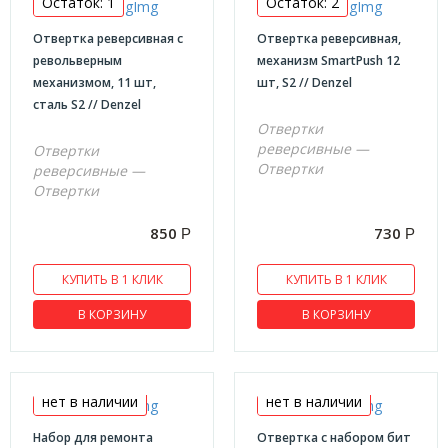
Остаток: 1
Остаток: 2
Патроны для дрели
Отвертка реверсивная с
Отвертка реверсивная,
револьверным
механизм SmartPush 12
механизмом, 11 шт,
шт, S2 // Denzel
сталь S2 // Denzel
Отвертки
реверсивные —
Отвертки
Отвертки
реверсивные —
Отвертки
850
730
Р
Р
КУПИТЬ В 1 КЛИК
КУПИТЬ В 1 КЛИК
В КОРЗИНУ
В КОРЗИНУ
нет в наличии
нет в наличии
Набор для ремонта
Отвертка с набором бит