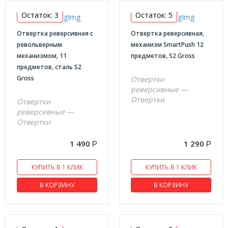
Головки торцевые
Остаток: 3
Остаток: 5
Инструмент шарнирно-губцевый
Отвертка реверсивная с
Отвертка реверсивная,
Киянки
револьверным
механизм SmartPush 12
механизмом, 11
предметов, S2 Gross
Ключи
предметов, сталь S2
Кувалды
Gross
Отвертки
реверсивные —
Молотки
Отвертки
Отвертки
Наборы инструмента
реверсивные —
Отвертки
Надфили
Отвертки
1 490
1 290
Р
Р
Отвертки PH
КУПИТЬ В 1 КЛИК
КУПИТЬ В 1 КЛИК
Отвертки SL
В КОРЗИНУ
В КОРЗИНУ
Отвертки диалектрические
Отвертки реверсивные
Отвертки ударные