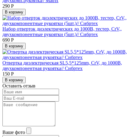
двухкомп.рукоятка// Matrix
290
Р
В корзину
Набор отверток диэлектрических до 1000В, тестер, CrV,,
двухкомпонентные рукоятки (5шт.)// Сибртех
690
Р
В корзину
Отвертка диэлектрическая SL5,5*125mm, CrV, до 1000В,
двухкомпонентная рукоятка// Сибртех
150
Р
В корзину
Оставить отзыв
Ваше фото