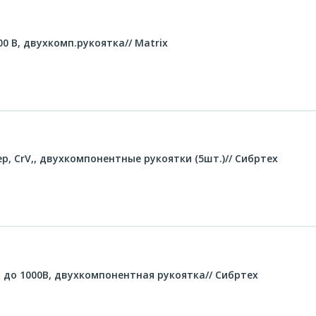
00 В, двухкомп.рукоятка// Matrix
р, CrV,, двухкомпонентные рукоятки (5шт.)// Сибртех
 до 1000В, двухкомпонентная рукоятка// Сибртех