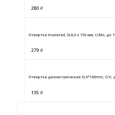
280
Р
Отвертка Insulated, SL8,0 x 150 мм, CrMo, до 
279
Р
Отвертка диэлектрическая SL4*100mm, CrV, 
135
Р