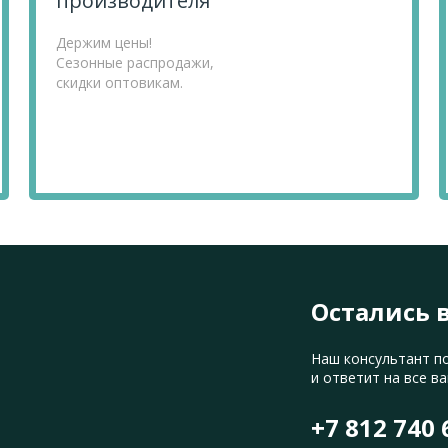
производителя
Держим цены!
Сезонные распродажи,
скидки оптовикам.
Остались 
Наш консультант п
и ответит на все в
+7 812 740 