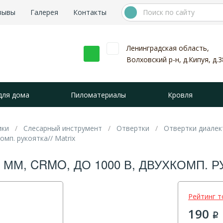
зывы
Галерея
Контакты
Ленинградская область,
Волховский р-н, д.Кипуя, д.3
для дома
Пиломатериалы
Кровля
ики
Слесарный инструмент
Отвертки
Отвертки диалек
омп. рукоятка// Matrix
 ММ, CRMO, ДО 1000 В, ДВУХКОМП. Р
Рейтинг т
190
Р