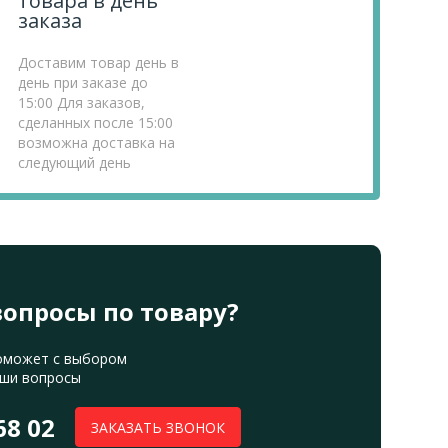
товара в день
заказа
Доставим товар день в
день при заказе до
15:00 Для заказов,
сделанных после 15:00
возможна доставка на
следующий день
вопросы по товару?
оможет с выбором
аши вопросы
68 02
ЗАКАЗАТЬ ЗВОНОК