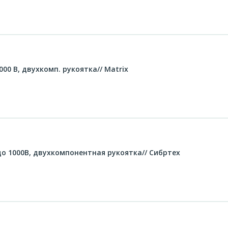
1000 В, двухкомп. рукоятка// Matrix
до 1000В, двухкомпонентная рукоятка// Сибртех