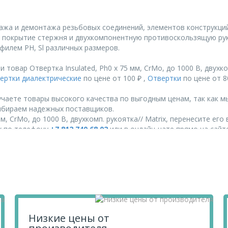
тажа и демонтажа резьбовых соединений, элементов конструкци
 покрытие стержня и двухкомпонентную противоскользящую ру
офилем PH, Sl различных размеров.
овар Отвертка Insulated, Ph0 x 75 мм, CrMo, до 1000 В, двухко
ертки диалектрические
по цене от 100 ₽ ,
Отвертки
по цене от 8
чаете товары высокого качества по выгодным ценам, так как м
ыбираем надежных поставщиков.
м, CrMo, до 1000 В, двухкомп. рукоятка// Matrix, перенесите его
их по телефону
+7 812 740 68 02
или в онлайн-чате прямо на сайте
Низкие цены от