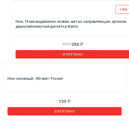
-14%
Нож, 18 мм выдвижное лезвие, метал. направляющая, эргоном.
двухкомпонентная рукоятка Matrix
250
290
Р
Р
В КОРЗИНУ
Нож сапожный, 180 мм// Россия
155
Р
В КОРЗИНУ