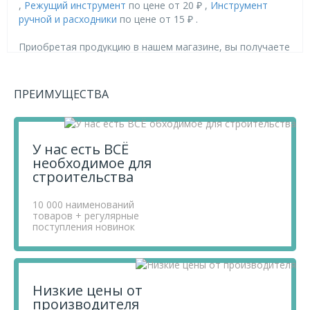
,
Режущий инструмент
по цене от 20 ₽ ,
Инструмент
ручной и расходники
по цене от 15 ₽ .
Приобретая продукцию в нашем магазине, вы получаете
товары высокого качества по выгодным ценам, так как
мы проводим детальный анализ рынка, придерживаемся
минимальных розничных цен и выбираем надежных
ПРЕИМУЩЕСТВА
поставщиков.
Чтобы купить товар Нож, 9 мм выдвижное лезвие,
метал. направляющая, эргоном. двухкомпонентная
рукоятка// Matrix, перенесите его в «Корзину» и
У нас есть ВСЁ
оформите свой заказ.
необходимое для
Если у вас остались вопросы, вы можете задать их по
строительства
телефону
+7 812 740 68 02
или в онлайн-чате прямо на
сайте.
10 000 наименований
товаров + регулярные
поступления новинок
Низкие цены от
производителя