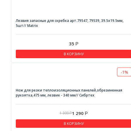
Лезвия запасные для скребка арт.79547, 79539, 39.5х19.5мм,
5шт// Matrix
35
Р
В КОРЗИНУ
-1%
Нож для резки теплоизоляционных панелей,обрезиненная
рукоятка,475 мм, лезвие - 340 мм// Сибртех
1 290
1 300
Р
Р
В КОРЗИНУ