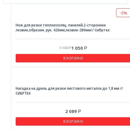
-5%
Нож для резки теплоизоляц. панелей,2-стороннее
лезвие,обрезин. рук. 420мм,лезвие-280мм// Сибртех
1 050
1 100
Р
Р
В КОРЗИНУ
Насадка на дрель для резки листового металла до 1,8 мм //
СИБРТЕХ
2 089
Р
В КОРЗИНУ