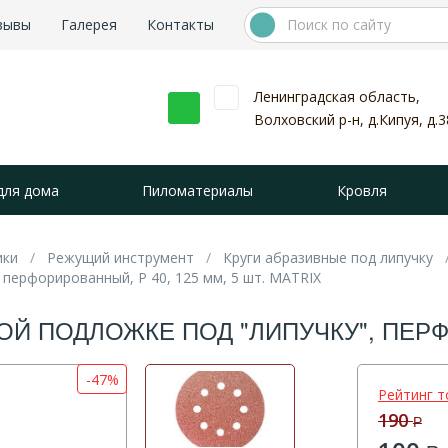
зывы
Галерея
Контакты
Ленинградская область,
Волховский р-н, д.Кипуя, д.3
для дома
Пиломатериалы
Кровля
ики
Режущий инструмент
Круги абразивные под липучку
 перфорированный, P 40, 125 мм, 5 шт. MATRIX
Й ПОДЛОЖКЕ ПОД "ЛИПУЧКУ", ПЕРФОР
-47%
Рейтинг т
190
Р