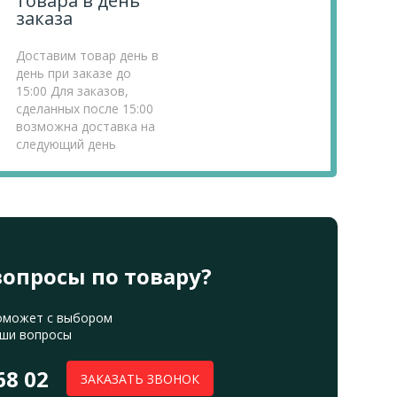
товара в день
заказа
Доставим товар день в
день при заказе до
15:00 Для заказов,
сделанных после 15:00
возможна доставка на
следующий день
вопросы по товару?
оможет с выбором
аши вопросы
68 02
ЗАКАЗАТЬ ЗВОНОК