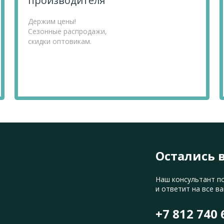
производителя
Держим цены!
Сезонные распродажи,
скидки оптовикам.
Остались 
Наш консультант п
и ответит на все в
+7 812 740 