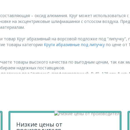
я составляющая – оксид алюминия. Круг может использоваться
новке на эксцентриковые шлифмашинки с отсосом воздуха. Пре
 материалам.
 товар Круг абразивный на ворсовой подложке под "липучку", п
гие товары категории
Круги абразивные под липучку
по цене от 1
чаете товары высокого качества по выгодным ценам, так как м
ыбираем надежных поставщиков.
подложке под "липучку", перфорированный, P 40, 125 мм, 5 шт.
их по телефону
+7 812 740 68 02
или в онлайн-чате прямо на сайте
Низкие цены от