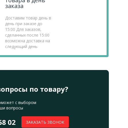
товара в день
заказа
Доставим товар день в
день при заказе до
15:00 Для заказов,
сделанных после 15:00
возможна доставка на
следующий день
вопросы по товару?
оможет с выбором
аши вопросы
68 02
ЗАКАЗАТЬ ЗВОНОК