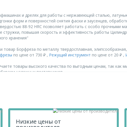
фмашинах и дрелях для работы с нержавеющей сталью, латунью,
гонки форм и поверхностей снятия фаски и заусенцев, обрабо
твердостью 88-92 HRC позволяет работать с особо прочными м
 стружки, повышая скорость и эффективность работы Цилиндр
ного хранения"
 товар Борфреза по металлу твердосплавная, элипсообразная, т
фрезы
по цене от 730 ₽ ,
Режущий инструмент
по цене от 20 ₽ ,
чаете товары высокого качества по выгодным ценам, так как м
ыбираем надежных поставщиков.
лавная, элипсообразная, тип-H, 8 мм// Denzel, перенесите его 
их по телефону
+7 812 740 68 02
или в онлайн-чате прямо на сайте
Низкие цены от