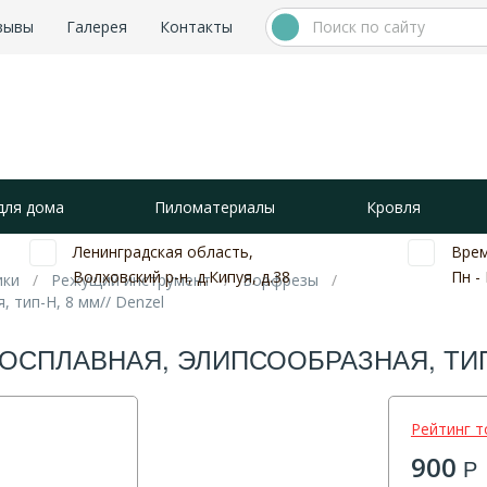
зывы
Галерея
Контакты
для дома
Пиломатериалы
Кровля
Ленинградская область,
Врем
Волховский р-н, д.Кипуя, д.38
Пн - 
ики
Режущий инструмент
Борфрезы
 тип-H, 8 мм// Denzel
СПЛАВНАЯ, ЭЛИПСООБРАЗНАЯ, ТИП-
Рейтинг т
900
Р