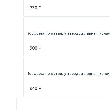
730
Р
Борфреза по металлу твердосплавная, коничес
900
Р
Борфреза по металлу твердосплавная, кониче
940
Р