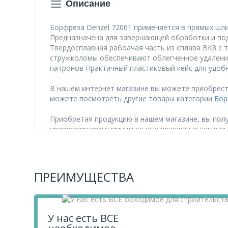
Описание
Борфреза Denzel 72061 применяется в прямых шли
Предназначена для завершающей обработки и под
Твердосплавная рабоачая часть из сплава ВК8 с 
стружколомы обеспечивают облегченное удаление
патронов Практичный пластиковый кейс для удоб
В нашем интернет магазине вы можете приобрести
можете посмотреть другие товары категории
Бор
Приобретая продукцию в нашем магазине, вы полу
придерживаемся минимальных розничных цен и в
Чтобы купить товар Борфреза по металлу твердосп
Если у вас остались вопросы, вы можете задать 
ПРЕИМУЩЕСТВА
У нас есть ВСЁ