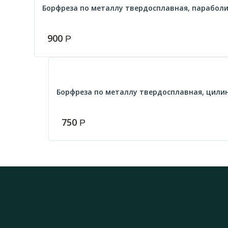
Борфреза по металлу твердосплавная, параболиче
900
Р
Борфреза по металлу твердосплавная, цилинд
750
Р