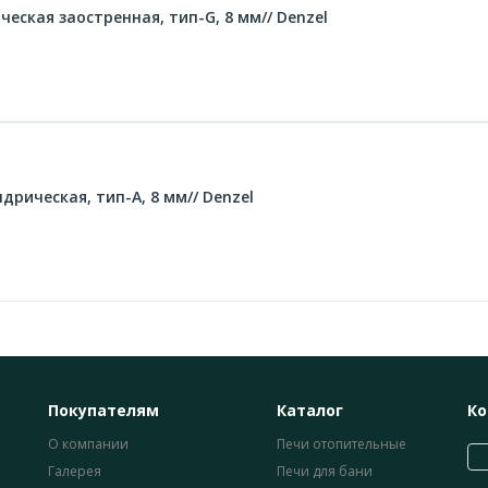
ская заостренная, тип-G, 8 мм// Denzel
рическая, тип-А, 8 мм// Denzel
Покупателям
Каталог
Ко
О компании
Печи отопительные
Галерея
Печи для бани