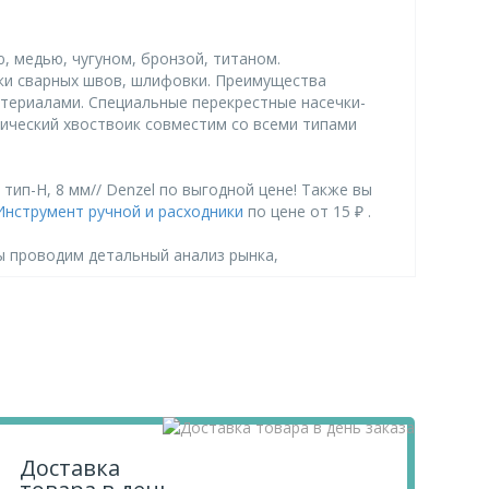
 медью, чугуном, бронзой, титаном.
тки сварных швов, шлифовки. Преимущества
атериалами. Специальные перекрестные насечки-
ический хвоствоик совместим со всеми типами
ип-H, 8 мм// Denzel по выгодной цене! Также вы
Инструмент ручной и расходники
по цене от 15 ₽ .
ы проводим детальный анализ рынка,
в «Корзину» и оформите свой заказ.
.
Доставка