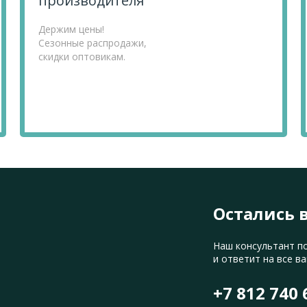
производителя
Держим цены!
Сезонные распродажи,
скидки оптовикам.
Остались 
Наш консультант п
и ответит на все в
+7 812 740 