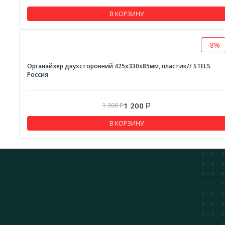
В КОРЗИНУ
-8%
Органайзер двухсторонний 425х330х85мм, пластик// STELS
Россия
1 200
1 300
Р
Р
В КОРЗИНУ