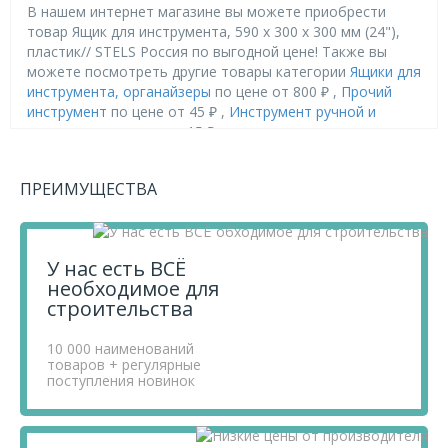
В нашем интернет магазине вы можете приобрести
товар Ящик для инструмента, 590 х 300 х 300 мм (24"),
пластик// STELS Россия по выгодной цене! Также вы
можете посмотреть другие товары категории
Ящики для
инструмента, органайзеры
по цене от 800 ₽ ,
Прочий
инструмент
по цене от 45 ₽ ,
Инструмент ручной и
расходники
по цене от 15 ₽ .
Приобретая продукцию в нашем магазине, вы получаете
ПРЕИМУЩЕСТВА
товары высокого качества по выгодным ценам, так как
мы проводим детальный анализ рынка, придерживаемся
минимальных розничных цен и выбираем надежных
поставщиков.
У нас есть ВСЁ
Чтобы купить товар Ящик для инструмента, 590 х 300 х
необходимое для
300 мм (24"), пластик// STELS Россия, перенесите его в
строительства
«Корзину» и оформите свой заказ.
Если у вас остались вопросы, вы можете задать их по
10 000 наименований
телефону
+7 812 740 68 02
или в онлайн-чате прямо на
товаров + регулярные
сайте.
поступления новинок