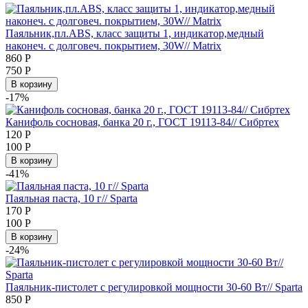
Паяльник,пл.ABS, класс защиты 1, индикатор,медный
наконеч. с долговеч. покрытием, 30W// Matrix
860
Р
750
Р
В корзину
-17%
Канифоль сосновая, банка 20 г., ГОСТ 19113-84// Сибртех
120
Р
100
Р
В корзину
-41%
Паяльная паста, 10 г// Sparta
170
Р
100
Р
В корзину
-24%
Паяльник-пистолет с регулировкой мощности 30-60 Вт// Sparta
850
Р