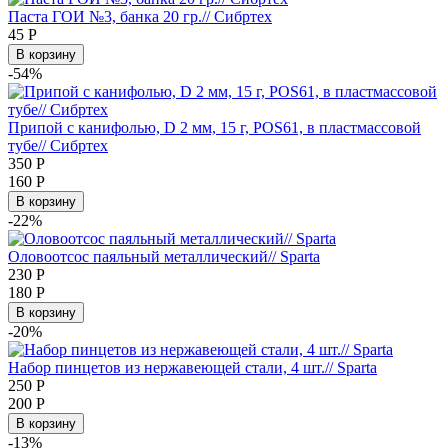
Паста ГОИ №3, банка 20 гр.// Сибртех
45
Р
В корзину
-54%
Припой с канифолью, D 2 мм, 15 г, POS61, в пластмассовой
тубе// Сибртех
350
Р
160
Р
В корзину
-22%
Оловоотсос паяльный металлический// Sparta
230
Р
180
Р
В корзину
-20%
Набор пинцетов из нержавеющей стали, 4 шт.// Sparta
250
Р
200
Р
В корзину
-13%