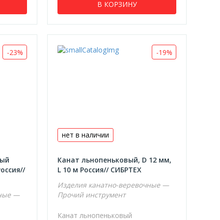
В КОРЗИНУ
-23%
-19%
нет в наличии
вый
Канат льнопеньковый, D 12 мм,
оссия//
L 10 м Россия// СИБРТЕХ
Изделия канатно-веревочные —
ные —
Прочий инструмент
Канат льнопеньковый