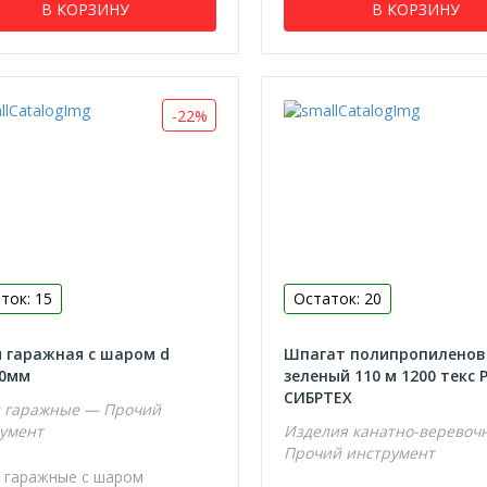
В КОРЗИНУ
В КОРЗИНУ
-22%
ток: 15
Остаток: 20
 гаражная с шаром d
Шпагат полипропилено
20мм
зеленый 110 м 1200 текс Р
СИБРТЕХ
 гаражные — Прочий
умент
Изделия канатно-веревоч
Прочий инструмент
 гаражные с шаром