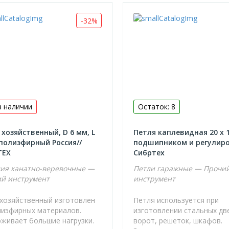
-32%
в наличии
Остаток: 8
хозяйственный, D 6 мм, L
Петля каплевидная 20 х 
 полиэфирный Россия//
подшипником и регулиро
ТЕХ
Сибртех
ия канатно-веревочные —
Петли гаражные — Прочи
й инструмент
инструмент
хозяйственный изготовлен
Петля используется при
лиэфирных материалов.
изготовлении стальных дв
живает большие нагрузки.
ворот, решеток, шкафов.