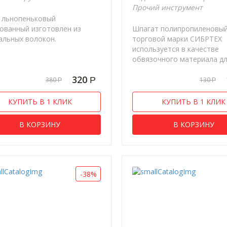
Прочий инструмент
 льнопеньковый
ованный изготовлен из
Шпагат полипропиленовы
альных волокон.
торговой марки СИБРТЕХ
используется в качестве
обвязочного материала для
320
Р
380
130
Р
Р
КУПИТЬ В 1 КЛИК
КУПИТЬ В 1 КЛИК
В КОРЗИНУ
В КОРЗИНУ
-38%