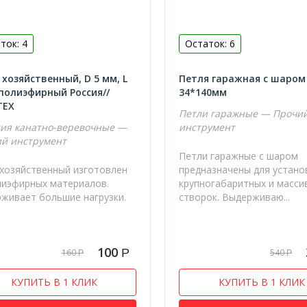
ток: 4
Остаток: 6
хозяйственный, D 5 мм, L
Петля гаражная с шаром
 полиэфирный Россия//
34*140мм
ТЕХ
Петли гаражные — Прочи
ия канатно-веревочные —
инструмент
й инструмент
Петли гаражные с шаром
хозяйственный изготовлен
предназначены для устано
лиэфирных материалов.
крупногабаритных и масси
живает большие нагрузки.
створок. Выдерживаю...
100
Р
160
540
Р
Р
КУПИТЬ В 1 КЛИК
КУПИТЬ В 1 КЛИК