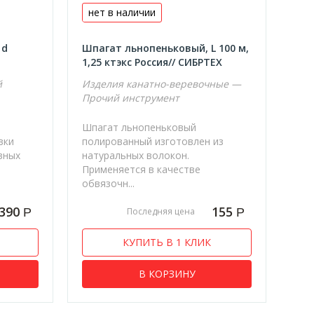
нет в наличии
 d
Шпагат льнопеньковый, L 100 м,
1,25 ктэкс Россия// СИБРТЕХ
й
Изделия канатно-веревочные —
Прочий инструмент
Шпагат льнопеньковый
вки
полированный изготовлен из
вных
натуральных волокон.
Применяется в качестве
обвязочн...
390
155
Р
Р
Последняя цена
КУПИТЬ В 1 КЛИК
В КОРЗИНУ