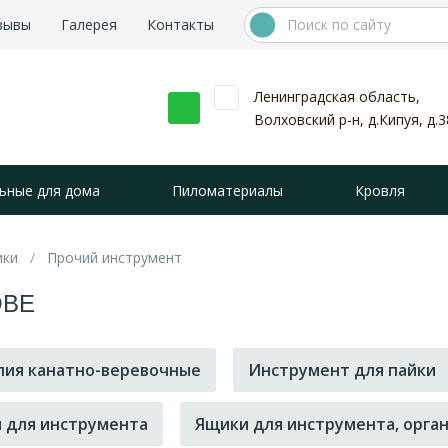
зывы
Галерея
Контакты
Ленинградская область,
Волховский р-н, д.Кипуя, д.3
ьные для дома
Пиломатериалы
Кровля
ики
Прочий инструмент
ОВЕ
ия канатно-веревочные
Инструмент для пайки
 для инструмента
Ящики для инструмента, орга