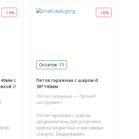
-14%
-18%
Остаток: 11
140мм с
Петля гаражная с шаром d
вкой //
38*140мм
Петли гаражные — Прочий
й
инструмент
Петли гаражные с шаром
предназначены для установки
ерей,
крупногабаритных и массивных
створок. Выдерживаю...