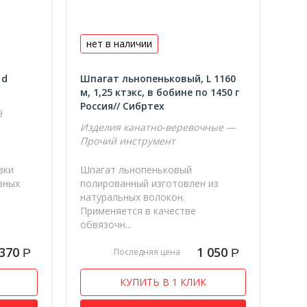
нет в наличии
 d
Шпагат льнопеньковый, L 1160
м, 1,25 ктэкс, в бобине по 1450 г
Россия// Сибртех
й
Изделия канатно-веревочные —
Прочий инструмент
вки
Шпагат льнопеньковый
вных
полированный изготовлен из
натуральных волокон.
Применяется в качестве
обвязочн...
370
1 050
Р
Р
Последняя цена
КУПИТЬ В 1 КЛИК