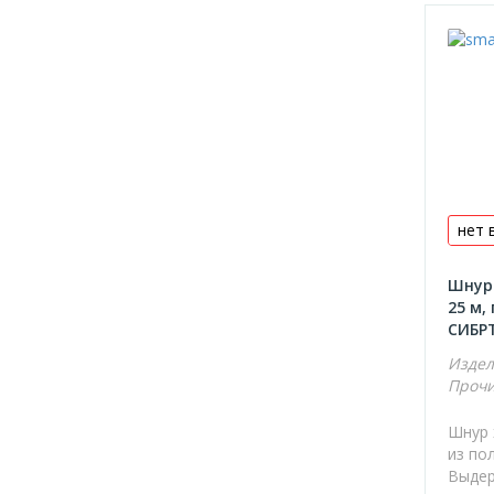
Ножи и лезвия
Ножницы по металлу
Ножовки по металлу
Пилы кольцевые по дереву
Плашки метрические
Болторезы и труборезы
нет 
Буры по бетону
Губки для шлифования
Шнур 
25 м,
Диски алмазные отрезные
СИБР
Диски пильные по дереву
Издел
Коронки буровые
Прочи
Коронки по керамической плитке
Шнур 
Круги абразивные под липучку
из по
Выдер
Ленты бесконечные