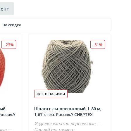
мент
По скидке
-23%
-31%
нет в наличии
вый
Шпагат льнопеньковый, L 80 м,
Россия//
1,67 ктэкс Россия// СИБРТЕХ
Изделия канатно-веревочные —
ные —
Прочий инструмент