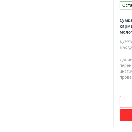
Оста
Сверла Форстнера
Фрезы
Сумка
Шкурка шлифовальные
карма
молот
Диски и круги шлифовальные с
липучкой
Сумки
инстр
Насадки цепные для ушм
Ножи для рубанка
Двойн
перен
Полотна для сабельной пилы
инстр
провед
Борфрезы
Диски коралловые
Насадки для многофункционального
инструмента (МФИ)
Воротки для метчиков
Метчики метрические
Наборы резьбонарезные