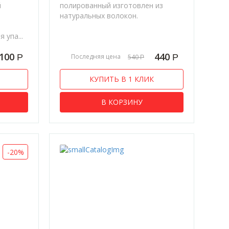
й
полированный изготовлен из
натуральных волокон.
 упа...
100
440
Р
Р
Последняя цена
540
Р
КУПИТЬ В 1 КЛИК
В КОРЗИНУ
-20%