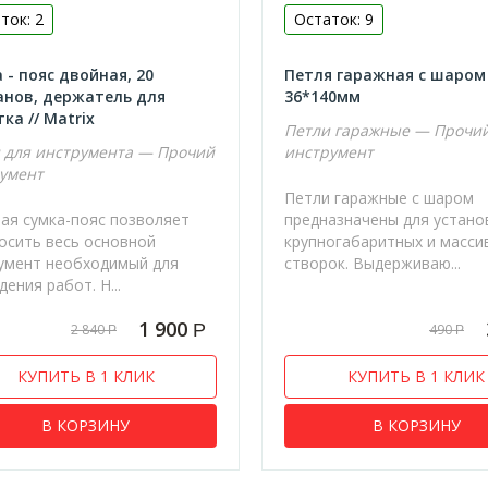
ток: 2
Остаток: 9
 - пояс двойная, 20
Петля гаражная с шаром
нов, держатель для
36*140мм
ка // Matrix
Петли гаражные — Прочи
 для инструмента — Прочий
инструмент
умент
Петли гаражные с шаром
ая сумка-пояс позволяет
предназначены для устано
осить весь основной
крупногабаритных и масси
умент необходимый для
створок. Выдерживаю...
ения работ. Н...
1 900
Р
2 840
490
Р
Р
КУПИТЬ В 1 КЛИК
КУПИТЬ В 1 КЛИК
В КОРЗИНУ
В КОРЗИНУ