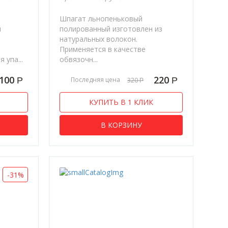
Шпагат льнопеньковый
й
полированный изготовлен из
натуральных волокон.
Применяется в качестве
 упа...
обвязочн...
100
220
Р
Р
Последняя цена
320
Р
КУПИТЬ В 1 КЛИК
В КОРЗИНУ
-31%