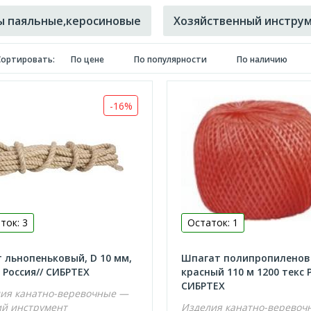
 паяльные,керосиновые
Хозяйственный инстру
Сортировать:
По цене
По популярности
По наличию
-16%
ток: 3
Остаток: 1
 льнопеньковый, D 10 мм,
Шпагат полипропилено
м Россия// СИБРТЕХ
красный 110 м 1200 текс 
СИБРТЕХ
ия канатно-веревочные —
й инструмент
Изделия канатно-веревоч