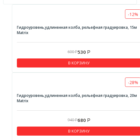
-12%
Гидроуровень,удлиненная колба, рельефная градуировка, 15м
Matrix
530
600
Р
Р
В КОРЗИНУ
-28%
Гидроуровень,удлиненная колба, рельефная градуировка, 20м
Matrix
680
940
Р
Р
В КОРЗИНУ