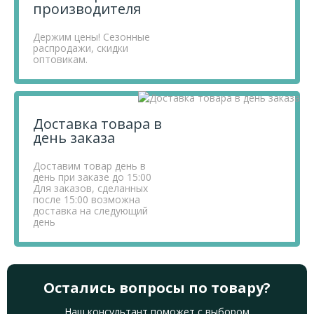
Если у вас остались вопросы, вы можете задать их по
производителя
телефону
+7 812 740 68 02
или в онлайн-чате прямо на
сайте.
Держим цены! Сезонные
распродажи, скидки
оптовикам.
Доставка товара в
день заказа
Доставим товар день в
день при заказе до 15:00
Для заказов, сделанных
после 15:00 возможна
доставка на следующий
день
Остались вопросы по товару?
Наш консультант поможет с выбором