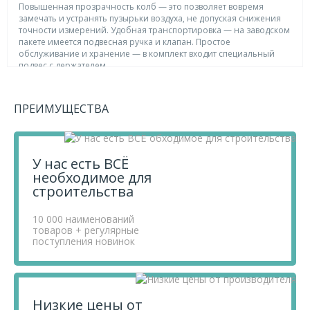
Повышенная прозрачность колб — это позволяет вовремя
замечать и устранять пузырьки воздуха, не допуская снижения
точности измерений. Удобная транспортировка — на заводском
пакете имеется подвесная ручка и клапан. Простое
обслуживание и хранение — в комплект входит специальный
подвес с держателем.
В нашем интернет магазине вы можете приобрести
товар Гидроуровень,удлиненная колба, рельефная
ПРЕИМУЩЕСТВА
градуировка, 10м Matrix по выгодной цене! Также вы
можете посмотреть другие товары категории
Гидроуровни
по цене от 355 ₽ ,
Измерительный
инструмент
У нас есть ВСЁ
по цене от 110 ₽ ,
Инструмент ручной и
расходники
необходимое для
по цене от 15 ₽ .
строительства
Приобретая продукцию в нашем магазине, вы получаете
товары высокого качества по выгодным ценам, так как
10 000 наименований
мы проводим детальный анализ рынка, придерживаемся
товаров + регулярные
поступления новинок
минимальных розничных цен и выбираем надежных
поставщиков.
Чтобы купить товар Гидроуровень,удлиненная колба,
рельефная градуировка, 10м Matrix, перенесите его в
«Корзину» и оформите свой заказ.
Низкие цены от