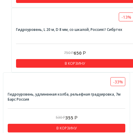
-13%
Гидроуровень, L 20 м, D 8 мм, со шкалой, Россия// Сибртех
650
750
Р
Р
В КОРЗИНУ
-33%
Гидроуровень, удлиненная колба, рельефная градуировка, 7м
Барс Россия
355
530
Р
Р
В КОРЗИНУ