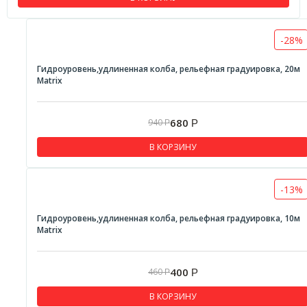
-28%
Гидроуровень,удлиненная колба, рельефная градуировка, 20м
Matrix
680
940
Р
Р
В КОРЗИНУ
-13%
Гидроуровень,удлиненная колба, рельефная градуировка, 10м
Matrix
400
460
Р
Р
В КОРЗИНУ