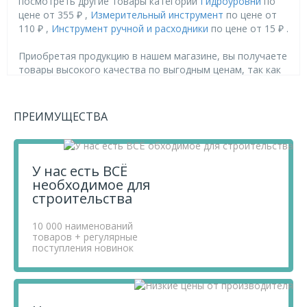
посмотреть другие товары категории
Гидроуровни
по
цене от 355 ₽ ,
Измерительный инструмент
по цене от
110 ₽ ,
Инструмент ручной и расходники
по цене от 15 ₽ .
Приобретая продукцию в нашем магазине, вы получаете
товары высокого качества по выгодным ценам, так как
мы проводим детальный анализ рынка, придерживаемся
минимальных розничных цен и выбираем надежных
поставщиков.
ПРЕИМУЩЕСТВА
Чтобы купить товар Гидроуровень, L 15 м, D 8 мм, со
шкалой, Россия// Сибртех, перенесите его в «Корзину» и
оформите свой заказ.
Если у вас остались вопросы, вы можете задать их по
У нас есть ВСЁ
телефону
+7 812 740 68 02
или в онлайн-чате прямо на
необходимое для
сайте.
строительства
10 000 наименований
товаров + регулярные
поступления новинок