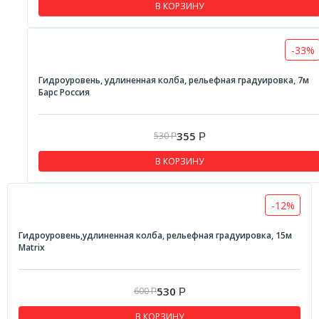
В КОРЗИНУ
-33%
Гидроуровень, удлиненная колба, рельефная градуировка, 7м
Барс Россия
355
530
Р
Р
В КОРЗИНУ
-12%
Гидроуровень,удлиненная колба, рельефная градуировка, 15м
Matrix
530
600
Р
Р
В КОРЗИНУ