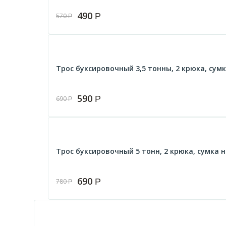
490
Р
570
Р
Трос буксировочный 3,5 тонны, 2 крюка, сумка
590
Р
690
Р
Трос буксировочный 5 тонн, 2 крюка, сумка на
690
Р
780
Р