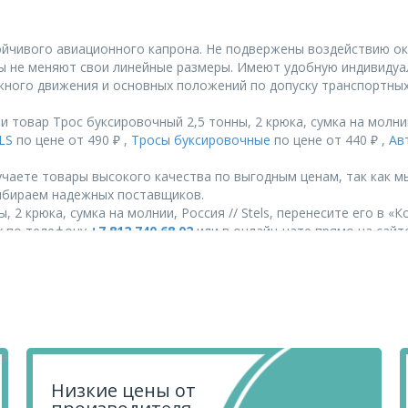
ойчивого авиационного капрона. Не подвержены воздействию о
ы не меняют свои линейные размеры. Имеют удобную индивидуал
ного движения и основных положений по допуску транспортных 
товар Трос буксировочный 2,5 тонны, 2 крюка, сумка на молнии,
LS
по цене от 490 ₽ ,
Тросы буксировочные
по цене от 440 ₽ ,
Ав
чаете товары высокого качества по выгодным ценам, так как м
ыбираем надежных поставщиков.
 2 крюка, сумка на молнии, Россия // Stels, перенесите его в «К
их по телефону
+7 812 740 68 02
или в онлайн-чате прямо на сайте
Низкие цены от