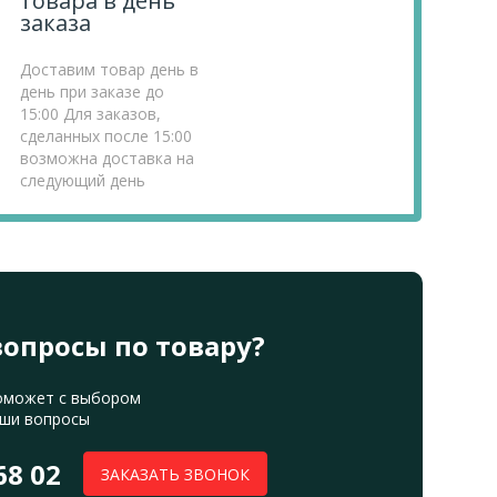
товара в день
заказа
Доставим товар день в
день при заказе до
15:00 Для заказов,
сделанных после 15:00
возможна доставка на
следующий день
вопросы по товару?
оможет с выбором
аши вопросы
68 02
ЗАКАЗАТЬ ЗВОНОК