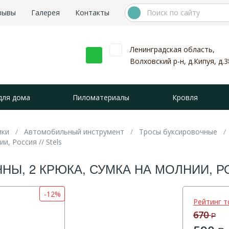
зывы
Галерея
Контакты
Ленинградская область,
Волховский р-н, д.Кипуя, д.3
для дома
Пиломатериалы
Кровля
ики
Автомобильный инструмент
Тросы буксировочные
и, Россия // Stels
НЫ, 2 КРЮКА, СУМКА НА МОЛНИИ, РО
-12%
Рейтинг т
670
Р