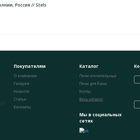
нии, Россия // Stels
Покупателям
Каталог
Ко
О компании
Печи отопительные
Галерея
Печи для бани
Новости
Котлы
Статьи
Весь каталог
Контакты
Мы в социальных
сетях