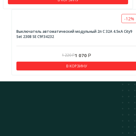
-12%
Выключатель автоматический модульный 2п C 32А 4.5кА City9
Set 230В SE C9F34232
1 070
1 220
Р
Р
В КОРЗИНУ