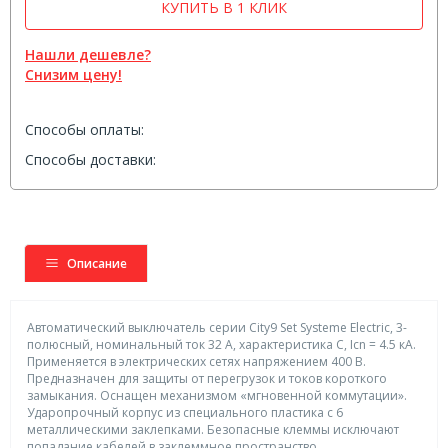
КУПИТЬ В 1 КЛИК
Нашли дешевле?
Снизим цену!
Способы оплаты:
Способы доставки:
Описание
Автоматический выключатель серии City9 Set Systeme Electric, 3-
полюсный, номинальный ток 32 А, характеристика С, Icn = 4.5 кА.
Применяется в электрических сетях напряжением 400 В.
Предназначен для защиты от перегрузок и токов короткого
замыкания. Оснащен механизмом «мгновенной коммутации».
Ударопрочный корпус из специального пластика с 6
металлическими заклепками. Безопасные клеммы исключают
попадание кабелей в заклеммное пространство.