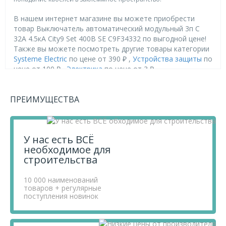
В нашем интернет магазине вы можете приобрести
товар Выключатель автоматический модульный 3п C
32А 4.5кА City9 Set 400В SE C9F34332 по выгодной цене!
Также вы можете посмотреть другие товары категории
Systeme Electric
по цене от 390 ₽ ,
Устройства защиты
по
цене от 100 ₽ ,
Электрика
по цене от 3 ₽ .
Приобретая продукцию в нашем магазине, вы получаете
ПРЕИМУЩЕСТВА
товары высокого качества по выгодным ценам, так как
мы проводим детальный анализ рынка, придерживаемся
минимальных розничных цен и выбираем надежных
поставщиков.
У нас есть ВСЁ
Чтобы купить товар Выключатель автоматический
необходимое для
модульный 3п C 32А 4.5кА City9 Set 400В SE C9F34332,
строительства
перенесите его в «Корзину» и оформите свой заказ.
Если у вас остались вопросы, вы можете задать их по
телефону
10 000 наименований
+7 812 740 68 02
или в онлайн-чате прямо на
товаров + регулярные
сайте.
поступления новинок