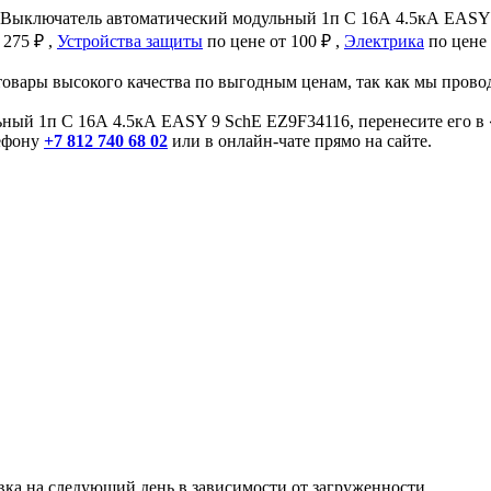
р Выключатель автоматический модульный 1п C 16А 4.5кА EASY
 275 ₽ ,
Устройства защиты
по цене от 100 ₽ ,
Электрика
по цене 
товары высокого качества по выгодным ценам, так как мы про
ный 1п C 16А 4.5кА EASY 9 SchE EZ9F34116, перенесите его в «
лефону
+7 812 740 68 02
или в онлайн-чате прямо на сайте.
авка на следующий день в зависимости от загруженности