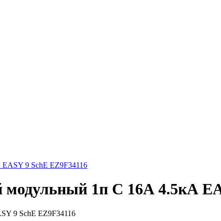
А EASY 9 SchE EZ9F34116
 модульный 1п C 16А 4.5кА E