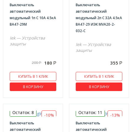
Выключатель
Выключатель
автоматический
автоматический
модульный 1п C 10А 4.5кА
модульный 2п C 32А 4.5кА
ВА47-29М
ВА47-29 ИЭК MVA20-2-
032-C
Iek — Устройства
защиты
Iek — Устройства
защиты
180
355
200
Р
Р
Р
КУПИТЬ В 1 КЛИК
КУПИТЬ В 1 КЛИК
В КОРЗИНУ
В КОРЗИНУ
Остаток: 8
Остаток: 11
-10%
-13%
Выключатель
Выключатель
автоматический
автоматический