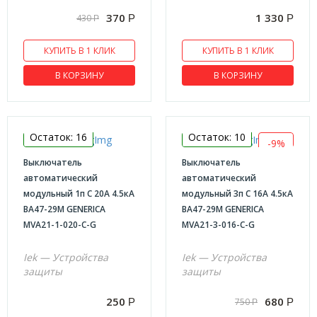
370
1 330
430
Р
Р
Р
КУПИТЬ В 1 КЛИК
КУПИТЬ В 1 КЛИК
В КОРЗИНУ
В КОРЗИНУ
Остаток: 16
Остаток: 10
-9%
Выключатель
Выключатель
автоматический
автоматический
модульный 1п C 20А 4.5кА
модульный 3п C 16А 4.5кА
ВА47-29М GENERICA
ВА47-29М GENERICA
MVA21-1-020-C-G
MVA21-3-016-C-G
Iek — Устройства
Iek — Устройства
защиты
защиты
250
680
750
Р
Р
Р