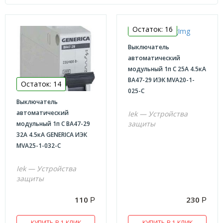
ЭЛЕКТРИКА
Остаток: 16
Кабельная продукция
Выключатель
NYM
автоматический
модульный 1п C 25А 4.5кА
ВВГ
ВА47-29 ИЭК MVA20-1-
Остаток: 14
ПВС
025-C
Выключатель
СИП
автоматический
Iek — Устройства
Трубки термоусадочные
защиты
модульный 1п С ВА47-29
32А 4.5кА GENERICA ИЭК
Кабель каналы
MVA25-1-032-C
Коробки распределительные
Гофра
Iek — Устройства
защиты
Выключатели
110
230
Р
Р
Universal
Schneider
КУПИТЬ В 1 КЛИК
КУПИТЬ В 1 КЛИК