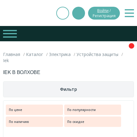
Войти
/
Регистрация
Главная
Каталог
Электрика
Устройства защиты
Iek
IEK В ВОЛХОВЕ
Фильтр
Цена
По цене
По популярности
Вес
По наличию
По скидке
руб.
руб.
0.000