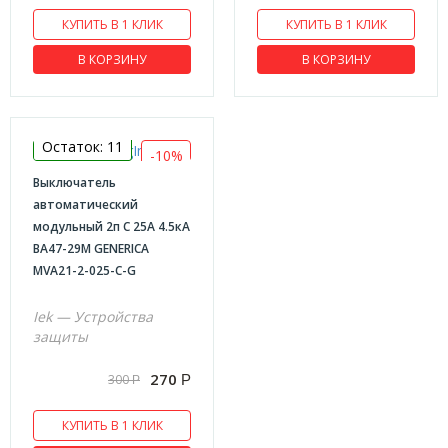
КУПИТЬ В 1 КЛИК
КУПИТЬ В 1 КЛИК
В КОРЗИНУ
В КОРЗИНУ
Остаток: 11
-10%
Выключатель
автоматический
модульный 2п C 25А 4.5кА
ВА47-29М GENERICA
MVA21-2-025-C-G
Iek — Устройства
защиты
270
300
Р
Р
КУПИТЬ В 1 КЛИК