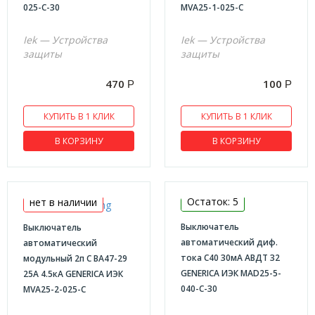
025-C-30
MVA25-1-025-C
Iek — Устройства
Iek — Устройства
защиты
защиты
470
100
Р
Р
КУПИТЬ В 1 КЛИК
КУПИТЬ В 1 КЛИК
В КОРЗИНУ
В КОРЗИНУ
Остаток: 5
нет в наличии
Выключатель
Выключатель
автоматический диф.
автоматический
тока C40 30мА АВДТ 32
модульный 2п С ВА47-29
GENERICA ИЭК MAD25-5-
25А 4.5кА GENERICA ИЭК
040-C-30
MVA25-2-025-C