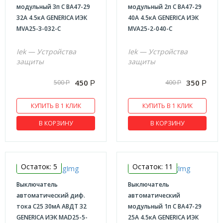
модульный 3п С ВА47-29
модульный 2п С ВА47-29
32А 4.5кА GENERICA ИЭК
40А 4.5кА GENERICA ИЭК
MVA25-3-032-C
MVA25-2-040-C
Iek — Устройства
Iek — Устройства
защиты
защиты
450
350
500
400
Р
Р
Р
Р
КУПИТЬ В 1 КЛИК
КУПИТЬ В 1 КЛИК
В КОРЗИНУ
В КОРЗИНУ
Остаток: 5
Остаток: 11
Выключатель
Выключатель
автоматический диф.
автоматический
тока C25 30мА АВДТ 32
модульный 1п С ВА47-29
GENERICA ИЭК MAD25-5-
25А 4.5кА GENERICA ИЭК