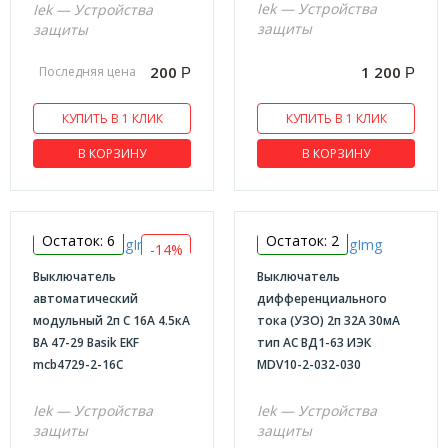
Iek — Устройства
Iek — Устройства
защиты
защиты
200
1 200
Последняя цена
Р
Р
КУПИТЬ В 1 КЛИК
КУПИТЬ В 1 КЛИК
В КОРЗИНУ
В КОРЗИНУ
Остаток: 6
Остаток: 2
-14%
Выключатель
Выключатель
автоматический
дифференциального
модульный 2п С 16А 4.5кА
тока (УЗО) 2п 32А 30мА
ВА 47-29 Basik EKF
тип AC ВД1-63 ИЭК
mcb4729-2-16C
MDV10-2-032-030
Iek — Устройства
Iek — Устройства
защиты
защиты