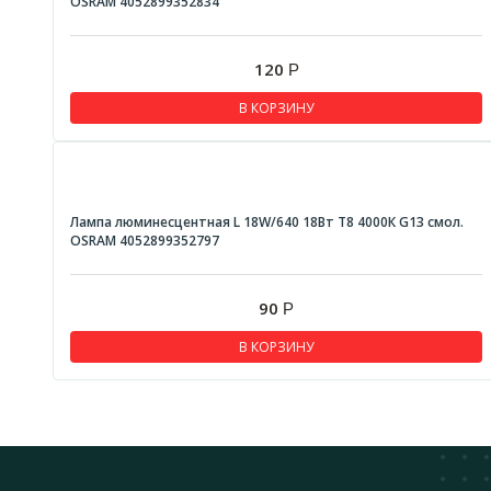
OSRAM 4052899352834
120
Р
В КОРЗИНУ
Лампа люминесцентная L 18W/640 18Вт T8 4000К G13 смол.
OSRAM 4052899352797
90
Р
В КОРЗИНУ