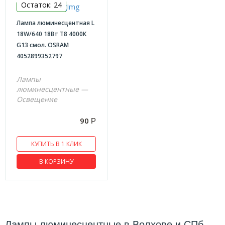
Остаток: 24
Розетки,вилки,удлинители
Лампа люминесцентная L
Universal
18W/640 18Вт T8 4000К
Schneider
G13 смол. OSRAM
4052899352797
Удлинители,переноски
Устройства защиты
Лампы
люминесцентные —
Iek
Освещение
Schneider
90
Р
Systeme Electric
Клеммы
КУПИТЬ В 1 КЛИК
Зажимы,кронштейны
В КОРЗИНУ
Освещение
Лампы накаливания
Лампы светодиодные
Лампы люминесцентные в Волхове и СПб
Патроны