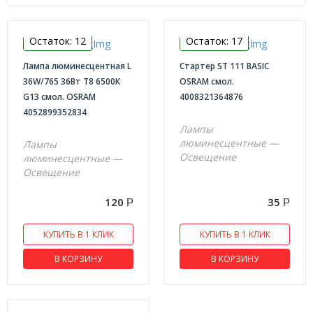
ЭЛЕКТРИКА
Остаток: 12
Остаток: 17
Кабельная продукция
Лампа люминесцентная L
Стартер ST 111 BASIC
NYM
36W/765 36Вт T8 6500К
OSRAM смол.
G13 смол. OSRAM
4008321364876
ВВГ
4052899352834
ПВС
Лампы
люминесцентные —
Лампы
СИП
Освещение
люминесцентные —
Трубки термоусадочные
Освещение
Кабель каналы
120
35
Р
Р
Коробки распределительные
КУПИТЬ В 1 КЛИК
КУПИТЬ В 1 КЛИК
Гофра
Выключатели
В КОРЗИНУ
В КОРЗИНУ
Universal
Schneider