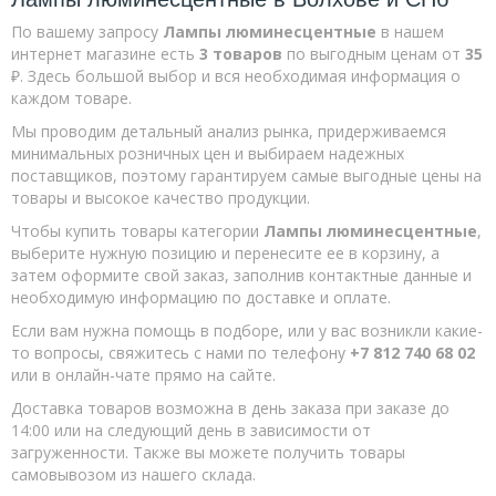
По вашему запросу
Лампы люминесцентные
в нашем
Лампы люминесцентные
интернет магазине есть
3 товаров
по выгодным ценам от
35
Прожекторы
₽. Здесь большой выбор и вся необходимая информация о
каждом товаре.
Фотореле,датчики движения
Мы проводим детальный анализ рынка, придерживаемся
Фонари
минимальных розничных цен и выбираем надежных
Светильники
поставщиков, поэтому гарантируем самые выгодные цены на
товары и высокое качество продукции.
Счетчики
Чтобы купить товары категории
Лампы люминесцентные
,
Щиты и боксы
выберите нужную позицию и перенесите ее в корзину, а
затем оформите свой заказ, заполнив контактные данные и
DIN рейка,шины
необходимую информацию по доставке и оплате.
Звонки
Если вам нужна помощь в подборе, или у вас возникли какие-
Аксессуары и антенны
то вопросы, свяжитесь с нами по телефону
+7 812 740 68 02
или в онлайн-чате прямо на сайте.
Батарейки
Доставка товаров возможна в день заказа при заказе до
14:00 или на следующий день в зависимости от
загруженности. Также вы можете получить товары
самовывозом из нашего склада.