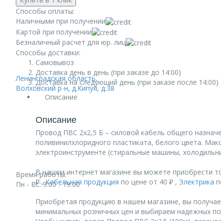
Способы оплаты:
Наличными при получении
Картой при получении
Безналичный расчет для юр. лиц
Способы доставки:
Самовывоз
Доставка день в день (при заказе до 14:00)
Ленинградская область,
Доставка на следующий день (при заказе после 14:00)
Волховский р-н, д.Кипуя, д.38
Описание
Описание
Провод ПВС 2х2,5 Б – силовой кабель общего назначе
поливинилхлоридного пластиката, белого цвета. Ма
электроинструменте (стиральные машины, холодильник
В нашем интернет магазине вы можете приобрести то
Время работы:
₽ ,
Кабельная продукция
по цене от 40 ₽ ,
Электрика
по
Пн - Вс: 9:00 - 19:00
Приобретая продукцию в нашем магазине, вы получае
минимальных розничных цен и выбираем надежных по