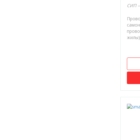
Освещение
СИП —
Лампы накаливания
Прово
самон
Лампы светодиодные
прово
Патроны
жилы).
Лампы люминесцентные
Прожекторы
Фотореле,датчики движения
Фонари
Светильники
Счетчики
Щиты и боксы
DIN рейка,шины
Звонки
Аксессуары и антенны