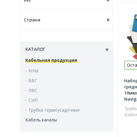
руб.
руб.
0.000
Страна
Россия
КАТАЛОГ
Кабельная продукция
Оста
NYM
Набо
ВВГ
средн
ПВС
10ммх
Navig
СИП
Трубк
Трубки термоусадочные
Кабел
Кабель каналы
Коробки распределительные