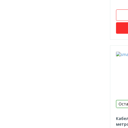
Гофра
Выключатели
Universal
Schneider
Розетки,вилки,удлинители
Universal
Schneider
Удлинители,переноски
Устройства защиты
Iek
Schneider
Оста
Systeme Electric
Клеммы
Кабел
Зажимы,кронштейны
метро