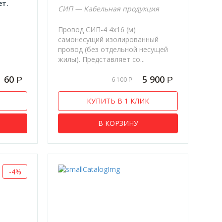
ет.
СИП — Кабельная продукция
Провод СИП-4 4х16 (м)
самонесущий изолированный
провод (без отдельной несущей
жилы). Представляет со...
60
5 900
Р
Р
6 100
Р
КУПИТЬ В 1 КЛИК
В КОРЗИНУ
-4%