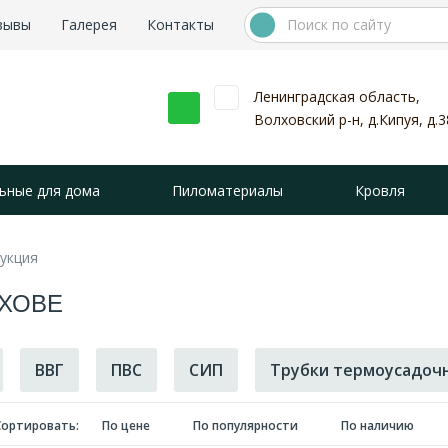
зывы
Галерея
Контакты
Ленинградская область,
Волховский р-н, д.Кипуя, д.3
ьные для дома
Пиломатериалы
Кровля
укция
ЛХОВЕ
ВВГ
ПВС
СИП
Трубки термоусадоч
Сортировать:
По цене
По популярности
По наличию