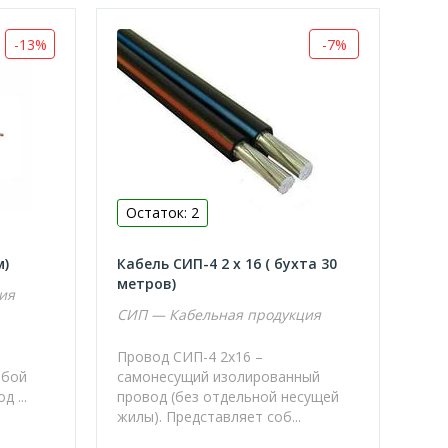
-13%
-7%
Остаток: 2
м)
Кабель СИП-4 2 х 16 ( бухта 30
метров)
ия
СИП — Кабельная продукция
Провод СИП-4 2х16 –
обой
самонесущий изолированный
 ...
провод (без отдельной несущей
жилы). Представляет соб...