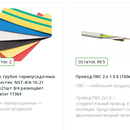
ток: 2
Остаток: 66.5
р трубок термоусадочных
Провод ПВС 2 х 1.0 Б (100
естен. NST-8/4-10-21
ПВС — Кабельная продукц
21шт 8/4 разноцвет.
ator 17364
Провод ПВС 2х1.0 –
и термоусадочные —
соединительный провод, в
ьная продукция
изоляции. Представляет с
двухжильный медный провод