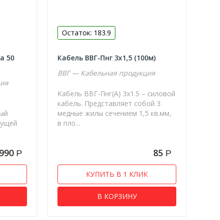
Остаток: 183.9
а 50
Кабель ВВГ-Пнг 3х1,5 (100м)
ВВГ — Кабельная продукция
ция
Кабель ВВГ-Пнг(А) 3х1.5 – силовой
кабель. Представляет собой 3
ный
медные жилы сечением 1,5 кв.мм,
сущей
в пло...
 990
85
Р
Р
КУПИТЬ В 1 КЛИК
В КОРЗИНУ