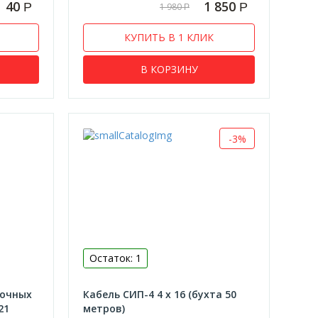
40
1 850
Р
Р
1 980
Р
КУПИТЬ В 1 КЛИК
В КОРЗИНУ
-3%
Остаток: 1
дочных
Кабель СИП-4 4 х 16 (бухта 50
21
метров)