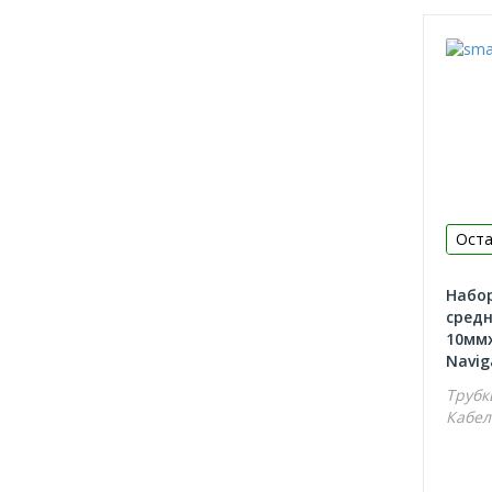
Оста
Набо
средн
10ммх
Naviga
Трубк
Кабел