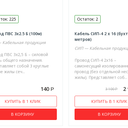
ток: 225
Остаток: 2
д ПВС 3х2.5 Б (100м)
Кабель СИП-4 2 х 16 (бухт
метров)
 Кабельная продукция
СИП — Кабельная продук
д ПВС 3х2,5 Б – силовой
ь общего назначения.
Провод СИП-4 2х16 –
тавляет собой 3 круглые
самонесущий изолирован
е жилы сеч...
провод (без отдельной не
жилы). Представляет соб...
140
2
Р
3 100
Р
КУПИТЬ В 1 КЛИК
КУПИТЬ В 1 КЛИК
В КОРЗИНУ
В КОРЗИНУ