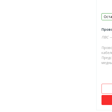
Батарейки
Оста
Прово
ПВС —
Прово
кабел
Предс
медны