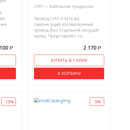
ция
СИП — Кабельная продукция
й
ия.
Провод СИП-4 4х16 (м)
дные
самонесущий изолированный
провод (без отдельной несущей
жилы). Представляет со...
100
2 170
Р
Р
КУПИТЬ В 1 КЛИК
В КОРЗИНУ
-15%
-5%