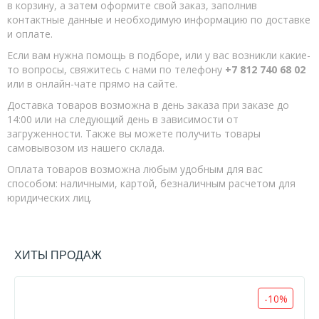
Свечи
в корзину, а затем оформите свой заказ, заполнив
контактные данные и необходимую информацию по доставке
Цепи
и оплате.
Шины
Если вам нужна помощь в подборе, или у вас возникли какие-
то вопросы, свяжитесь с нами по телефону
+7 812 740 68 02
Пылесосы строительные
или в онлайн-чате прямо на сайте.
Аксессуары для сварки
Доставка товаров возможна в день заказа при заказе до
Аккумуляторный инструмент
14:00 или на следующий день в зависимости от
загруженности. Также вы можете получить товары
Дрели-шуруповерты аккумуляторные
самовывозом из нашего склада.
Отвертки аккумуляторные
Оплата товаров возможна любым удобным для вас
способом: наличными, картой, безналичным расчетом для
Гайковерты и винтоверты
юридических лиц.
Сабельные пилы аккумуляторные
УШМ аккумуляторные
ХИТЫ ПРОДАЖ
Циркулярные пилы аккумуляторные
Опрыскиватели аккумуляторные
-10%
CHAMPION