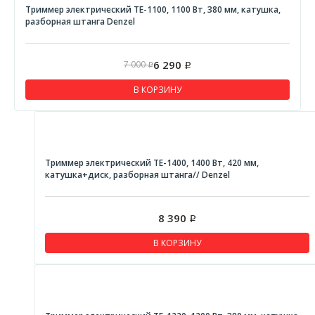
Сварочное оборудование
Триммер электрический TE-1100, 1100 Вт, 380 мм, катушка,
разборная штанга Denzel
Инверторные полуавтоматы
Инверторы
6 290
7 000
Р
Р
Электроинструмент
В КОРЗИНУ
Дрели
Углошлифовальные машины
DENZEL
Триммер электрический TE-1400, 1400 Вт, 420 мм,
STURM
катушка+диск, разборная штанга// Denzel
Перфораторы
Лобзики
8 390
Р
STURM
В КОРЗИНУ
ЭНЕРГОМАШ
DENZEL
Краскопульты