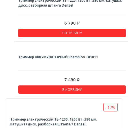
Триммер электрический TE-1220, 1200 Вт, 380 мм, катушка,
диск, разборная штанга Denzel
СОЮЗ
Миксеры
6 790
Р
РЕСАНТА
В КОРЗИНУ
Пилы циркулярные
ЭНЕРГОМАШ
DENZEL
Триммер АККУМУЛЯТОРНЫЙ Champion TB1811
РЕСАНТА
Пилы торцовочные
7 490
Р
РЕСАНТА
В КОРЗИНУ
Пилы сабельные
ВИХРЬ
-17%
Пилы отрезные
Триммер электрический TE-1200, 1200 Вт, 380 мм,
ВИХРЬ
катушка+диск, разборная штанга// Denzel