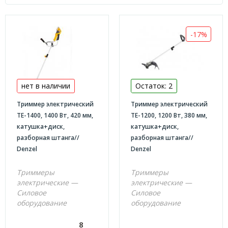
Брэнд
7.160
Denzel
Страна
-17%
Страна бренда Германия, Страна производства Китай
Тип двигателя
электрический
Страна бренда
нет в наличии
Остаток: 2
Триммер электрический
Триммер электрический
Германия
Страна производства
TE-1400, 1400 Вт, 420 мм,
TE-1200, 1200 Вт, 380 мм,
катушка+диск,
катушка+диск,
Китай
разборная штанга//
разборная штанга//
Группа товаров
Denzel
Denzel
Силовое
Триммеры
Триммеры
электрические —
электрические —
КАТАЛОГ
Силовое
Силовое
оборудование
оборудование
Бетоносмесители
Газонокосилки
8