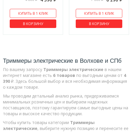
Тепловые пушки электрические
КУПИТЬ В 1 КЛИК
КУПИТЬ В 1 КЛИК
Пилы цепные
В КОРЗИНУ
В КОРЗИНУ
Бензопилы
Электропилы
Триммеры бензиновые
Триммеры электрические
Триммеры электрические в Волхове и СПб
Компрессоры воздушные
По вашему запросу
Триммеры электрические
в нашем
интернет магазине есть
6 товаров
по выгодным ценам от
4
Оснастка и расходники
390
₽. Здесь большой выбор и вся необходимая информация
Леска для триммера
о каждом товаре.
Средства защиты
Мы проводим детальный анализ рынка, придерживаемся
минимальных розничных цен и выбираем надежных
Триммерные головки
поставщиков, поэтому гарантируем самые выгодные цены на
товары и высокое качество продукции.
Доп.оборудование
Чтобы купить товары категории
Триммеры
Инструмент для заточки цепей
электрические
, выберите нужную позицию и перенесите ее