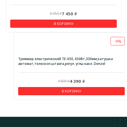
Рубанки
РЕСАНТА
7 450
8 950
Р
Р
STURM
В КОРЗИНУ
Станки для заточки цепей
CHAMPION
-9%
Точильные станки
Триммер электрический TE-650, 650Вт,330мм,катушка
ЭНЕРГОМАШ
автомат,телескоп.штанга,регул. углы накл. Denzel
Фены
STURM
4 390
4 800
Р
Р
СОЮЗ
В КОРЗИНУ
ЭНЕРГОМАШ
DENZEL
Шлифовальные машины
РЕСАНТА