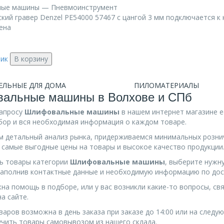
ые машины — Пневмоинструмент
ий гравер Denzel PE54000 57467 с цангой 3 мм подключается к к
ена
лик
В корзину
ЕЛЬНЫЕ ДЛЯ ДОМА
ПИЛОМАТЕРИАЛЫ
альные машины в Волхове и СПб
запросу
Шлифовальные машины
в нашем интернет магазине 
ор и вся необходимая информация о каждом товаре.
 детальный анализ рынка, придерживаемся минимальных розни
 самые выгодные цены на товары и высокое качество продукции
ь товары категории
Шлифовальные машины
, выберите нужн
 заполнив контактные данные и необходимую информацию по дос
жна помощь в подборе, или у вас возникли какие-то вопросы, с
а сайте.
варов возможна в день заказа при заказе до 14:00 или на следу
чить товары самовывозом из нашего склада.