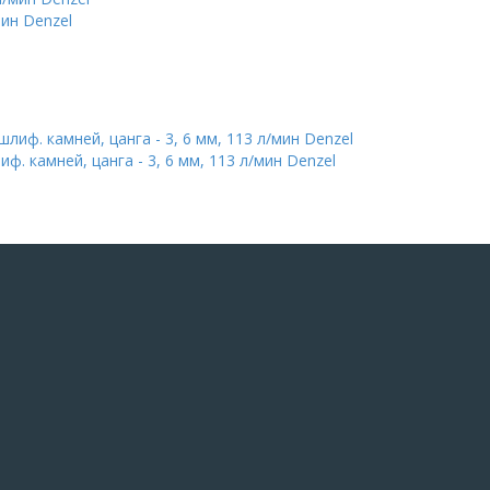
мин Denzel
 камней, цанга - 3, 6 мм, 113 л/мин Denzel