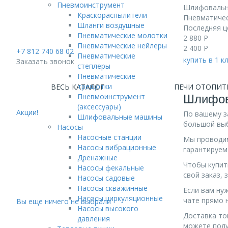
Пневмоинструмент
Шлифовальн
Краскораспылители
Пневматическ
Шланги воздушные
Последняя ц
Пневматические молотки
2 880
Р
Пневматические нейлеры
2 400
Р
+7 812 740 68 02
Пневматические
купить в 1 к
Заказать звонок
степлеры
Пневматические
трещотки
ВЕСЬ КАТАЛОГ
ПЕЧИ ОТОПИТ
Шлифов
Пневмоинструмент
(аксессуары)
Акции!
По вашему 
Шлифовальные машины
большой выб
Насосы
Насосные станции
Мы проводим
Насосы вибрационные
гарантируем
Дренажные
Чтобы купит
Насосы фекальные
свой заказ,
Насосы садовые
Насосы скважинные
Если вам ну
Насосы циркуляционные
чате прямо н
Вы еще ничего не выбрали
Насосы высокого
Доставка то
давления
можете полу