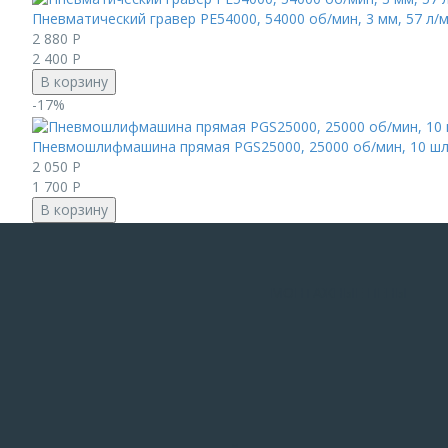
Пневматический гравер PE54000, 54000 об/мин, 3 мм, 57 л/
2 880
Р
2 400
Р
В корзину
-17%
Пневмошлифмашина прямая PGS25000, 25000 об/мин, 10 шлиф.
2 050
Р
1 700
Р
В корзину
МОНТАЖНЫЕ ПЕНЫ