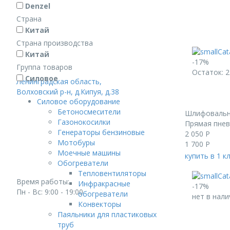
Denzel
Страна
Китай
Страна производства
Китай
-17%
Группа товаров
Остаток: 2
Силовое
Ленинградская область,
Волховский р-н, д.Кипуя, д.38
Силовое оборудование
Бетоносмесители
Шлифовальн
Газонокосилки
Прямая пнев
Генераторы бензиновые
2 050
Р
Мотобуры
1 700
Р
Моечные машины
купить в 1 к
Обогреватели
Тепловентиляторы
Время работы:
Инфракрасные
-17%
Пн - Вс: 9:00 - 19:00
обогреватели
нет в нали
Конвекторы
Паяльники для пластиковых
труб