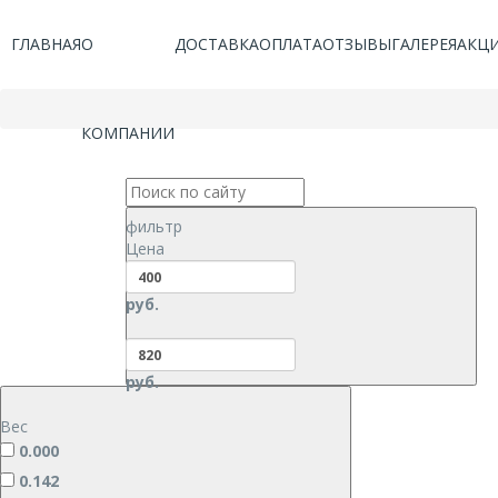
ГЛАВНАЯ
О
ДОСТАВКА
ОПЛАТА
ОТЗЫВЫ
ГАЛЕРЕЯ
АКЦ
КОМПАНИИ
фильтр
Цена
руб.
руб.
Вес
0.000
0.142