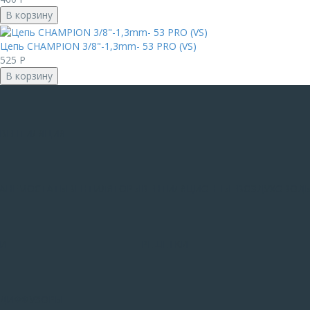
В корзину
Цепь CHAMPION 3/8"-1,3mm- 53 PRO (VS)
525
Р
В корзину
ВЕНТИЛЯЦИЯ
АНЕМОСТАТЫ
ВЕНТИЛЯТОРЫ
ВЕНТИЛЯЦИОННЫЕ
ВОЗДУХОВОД
И
РЕШЕТКИ
ДИФФУЗОРЫ