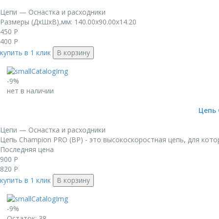
Цепи — Оснастка и расходники
Размеры (ДxШxВ),мм: 140.00x90.00x14.20
450
Р
400
Р
купить в 1 клик
В корзину
-9%
нет в наличии
Цепь 
Цепи — Оснастка и расходники
Цепь Champion PRO (BP) - это высокоскоростная цепь, для котор
Последняя цена
900
Р
820
Р
купить в 1 клик
В корзину
-9%
Остаток: 38