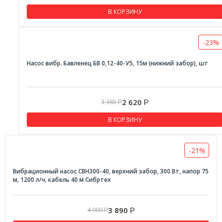
В КОРЗИНУ
-23%
Насос вибр. Бавленец БВ 0,12-40-У5, 15м (нижний забор), шт
2 620
3 385
Р
Р
В КОРЗИНУ
-21%
Вибрационный насос СВН300-40, верхний забор, 300 Вт, напор 75
м, 1200 л/ч, кабель 40 м Сибртех
3 890
4 900
Р
Р