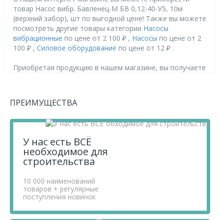
товар Насос вибр. Бавленец-М БВ 0,12-40-У5, 10м
(верхний забор), шт по выгодной цене! Также вы можете
посмотреть другие товары категории
Насосы
вибрационные
по цене от 2 100 ₽ ,
Насосы
по цене от 2
100 ₽ ,
Силовое оборудование
по цене от 12 ₽ .
Приобретая продукцию в нашем магазине, вы получаете
товары высокого качества по выгодным ценам, так как
мы проводим детальный анализ рынка, придерживаемся
минимальных розничных цен и выбираем надежных
ПРЕИМУЩЕСТВА
поставщиков.
Чтобы купить товар Насос вибр. Бавленец-М БВ 0,12-40-
У5, 10м (верхний забор), шт, перенесите его в «Корзину»
и оформите свой заказ.
У нас есть ВСЁ
Если у вас остались вопросы, вы можете задать их по
необходимое для
телефону
+7 812 740 68 02
или в онлайн-чате прямо на
строительства
сайте.
10 000 наименований
товаров + регулярные
поступления новинок