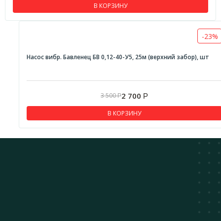
В КОРЗИНУ
-23%
Насос вибр. Бавленец БВ 0,12-40-У5, 25м (верхний забор), шт
2 700
3 500
Р
Р
В КОРЗИНУ