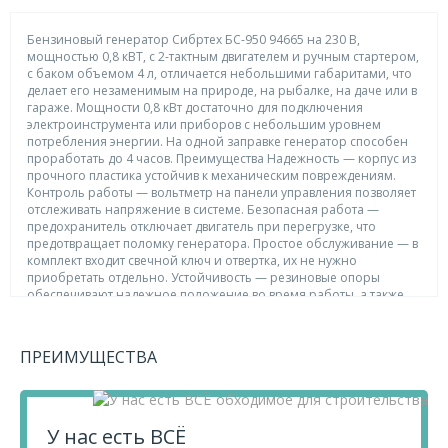
Бензиновый генератор Сибртех БС-950 94665 на 230 В,
мощностью 0,8 кВТ, с 2-тактным двигателем и ручным стартером,
с баком объемом 4 л, отличается небольшими габаритами, что
делает его незаменимым на природе, на рыбалке, на даче или в
гараже. Мощности 0,8 кВт достаточно для подключения
электроинструмента или приборов с небольшим уровнем
потребления энергии. На одной заправке генератор способен
проработать до 4 часов. Преимущества Надежность — корпус из
прочного пластика устойчив к механическим повреждениям.
Контроль работы — вольтметр на панели управления позволяет
отслеживать напряжение в системе. Безопасная работа —
предохранитель отключает двигатель при перегрузке, что
предотвращает поломку генератора. Простое обслуживание — в
комплект входит свечной ключ и отвертка, их не нужно
приобретать отдельно. Устойчивость — резиновые опоры
обеспечивают надежное положение во время работы, а также
уменьшают вибрации и снижают уровень шума. Удобная
транспортировка — генератор весит 15,5 кг, на его корпусе
имеется ручка.
ПРЕИМУЩЕСТВА
В нашем интернет магазине вы можете приобрести
товар Генератор бензиновый БС-950, 0.8 кВт, 230 В, 2-х
тактный, 4 л, ручной стартер Сибртех по выгодной цене!
У нас есть ВСЁ
Также вы можете посмотреть другие товары категории