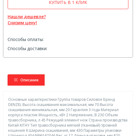
КУПИТЬ В 1 КЛИК
Нашли дешевле?
Снизим цену!
Способы оплаты:
Способы доставки:
Описание
Основные характеристики Группа товаров Силовое Бренд
DENZEL Высота скашивания максимальная, мм 70 Высота
скашивания минимальная, мм 20 Гарантия 3 года Материал
корпуса пластик Мощность, кВт 2 Напряжение, В 230 Объем
травосборника, л 45 Режущий элемент нож Страна производства
Китай KITAY Тип травосборника мягкий (тканевый) Уровней
кошения 6 Ширина скашивания, мм 430 Параметры упаковки
Штрихкод 4044996167046 Вес, кг 17 Длина в упаковке, мм 820