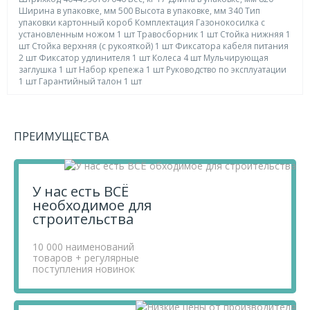
Ширина в упаковке, мм 500 Высота в упаковке, мм 340 Тип
упаковки картонный короб Комплектация Газонокосилка с
установленным ножом 1 шт Травосборник 1 шт Стойка нижняя 1
шт Стойка верхняя (с рукояткой) 1 шт Фиксатора кабеля питания
2 шт Фиксатор удлинителя 1 шт Колеса 4 шт Мульчирующая
заглушка 1 шт Набор крепежа 1 шт Руководство по эксплуатации
1 шт Гарантийный талон 1 шт
В нашем интернет магазине вы можете приобрести
товар Газонокосилка электрическая GM-2000, 2000 Вт,
ПРЕИМУЩЕСТВА
ширина 43 см, 6 уровней, травосборник 45 л. Denzel по
выгодной цене! Также вы можете посмотреть другие
товары категории
Газонокосилки
по цене от 15 800 ₽ ,
Силовое оборудование
по цене от 12 ₽ .
У нас есть ВСЁ
необходимое для
Приобретая продукцию в нашем магазине, вы получаете
строительства
товары высокого качества по выгодным ценам, так как
мы проводим детальный анализ рынка, придерживаемся
минимальных розничных цен и выбираем надежных
10 000 наименований
товаров + регулярные
поставщиков.
поступления новинок
Чтобы купить товар Газонокосилка электрическая GM-
2000, 2000 Вт, ширина 43 см, 6 уровней, травосборник
45 л. Denzel, перенесите его в «Корзину» и оформите