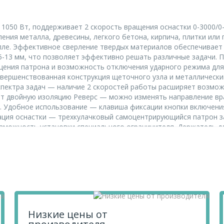
1050 Вт, поддерживает 2 скорость вращения оснастки 0-3000/0-
ления металла, древесины, легкого бетона, кирпича, плитки или
талле. Эффективное сверление твердых материалов обеспечивае
,5-13 мм, что позволяет эффективно решать различные задачи
щения патрона и возможность отключения ударного режима для
овершенствованная конструкция щеточного узла и металлическ
пектра задач — наличие 2 скоростей работы расширяет возмож
 двойную изоляцию Реверс — можно изменять направление вр
. Удобное использование — клавиша фиксации кнопки включен
ация оснастки — трехкулачковый самоцентрирующийся патрон з
зможность установки специального ограничителя. Держатель дл
иляционные отверстия на корпусе обеспечивают эффективный о
мфортная работа — основная и боковая рукоятки не выскальзыв
я 3 года — надежность инструмента подтверждена производител
товар Дрель ударная ID-1050-2, 1050 Вт, 0-3000/0-1100 об/мин, 
гие товары категории
Дрели
по цене от 2 350 ₽ ,
Электроинстру
Низкие цены от
чаете товары высокого качества по выгодным ценам, так как м