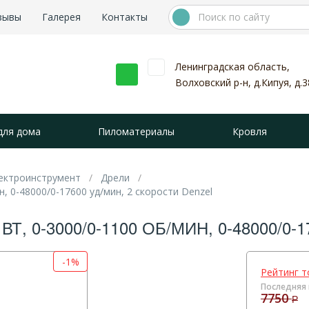
зывы
Галерея
Контакты
Ленинградская область,
Волховский р-н, д.Кипуя, д.3
для дома
Пиломатериалы
Кровля
ектроинструмент
Дрели
н, 0-48000/0-17600 уд/мин, 2 скорости Denzel
 ВТ, 0-3000/0-1100 ОБ/МИН, 0-48000/
-1%
Рейтинг т
Последняя 
7750
Р