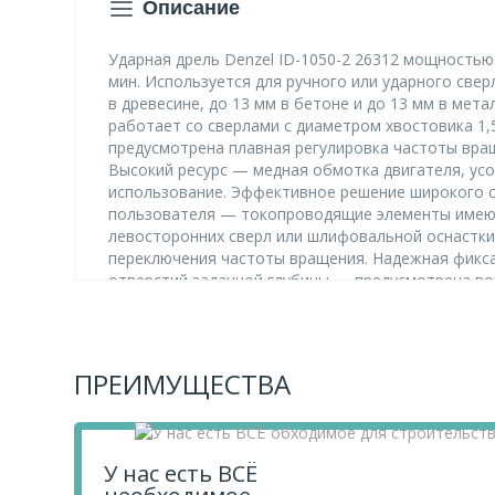
Описание
Ударная дрель Denzel ID-1050-2 26312 мощностью 
мин. Используется для ручного или ударного свер
в древесине, до 13 мм в бетоне и до 13 мм в ме
работает со сверлами с диаметром хвостовика 1
предусмотрена плавная регулировка частоты вра
Высокий ресурс — медная обмотка двигателя, ус
использование. Эффективное решение широкого с
пользователя — токопроводящие элементы имеют
левосторонних сверл или шлифовальной оснастки
переключения частоты вращения. Надежная фикс
отверстий заданной глубины — предусмотрена во
работы и хранения. Защита от перегрева — вент
зоне — длина кабеля питания составляет 3 м. Ко
— дрель поставляется в прочном кейсе. Гаранти
ПРЕИМУЩЕСТВА
В нашем интернет магазине вы можете приобрести 
выгодной цене! Также вы можете посмотреть дру
цене от 12 ₽ .
У нас есть ВСЁ
Приобретая продукцию в нашем магазине, вы полу