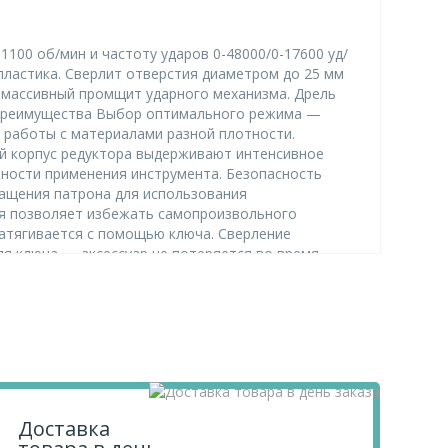
1100 об/мин и частоту ударов 0-48000/0-17600 уд/
 пластика. Сверлит отверстия диаметром до 25 мм
т массивный промщит ударного механизма. Дрель
. Преимущества Выбор оптимального режима —
 работы с материалами разной плотности.
ий корпус редуктора выдерживают интенсивное
ности применения инструмента. Безопасность
ащения патрона для использования
ия позволяет избежать самопроизвольного
атягивается с помощью ключа. Сверление
я ключа — аксессуар не потеряется во время
твод тепла. Свободное перемещение по рабочей
ают из рук. Удобное хранение и транспортировка
ем.
0-48000/0-17600 уд/мин, 2 скорости Denzel по
мент
по цене от 1 200 ₽ ,
Силовое оборудование
по
Доставка
ы проводим детальный анализ рынка,