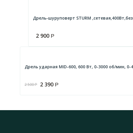
Дрель-шуруповерт STURM ,сетевая,400Вт,без 
2 900
Р
Дрель ударная MID-600, 600 Вт, 0-3000 об/мин, 0-
2 390
Р
2 500
Р