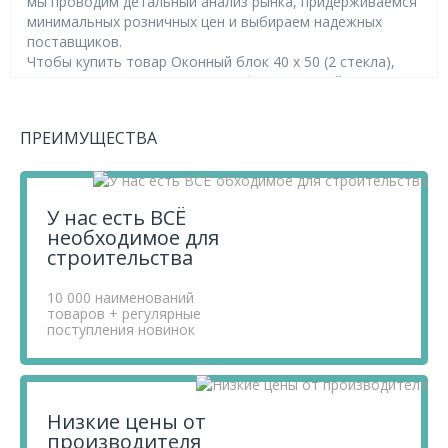
мы проводим детальный анализ рынка, придерживаемся
минимальных розничных цен и выбираем надежных
поставщиков.
Чтобы купить товар Оконный блок 40 х 50 (2 стекла),
перенесите его в «Корзину» и оформите свой заказ.
Если у вас остались вопросы, вы можете задать их по
телефону
+7 812 740 68 02
или в онлайн-чате прямо на
ПРЕИМУЩЕСТВА
сайте.
У нас есть ВСЁ
необходимое для
строительства
10 000 наименований
товаров + регулярные
поступления новинок
Низкие цены от
производителя